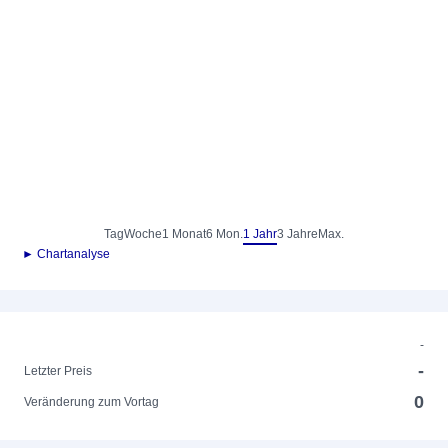
Tag
Woche
1 Monat
6 Mon.
1 Jahr
3 Jahre
Max.
► Chartanalyse
-
-
Letzter Preis
0
Veränderung zum Vortag