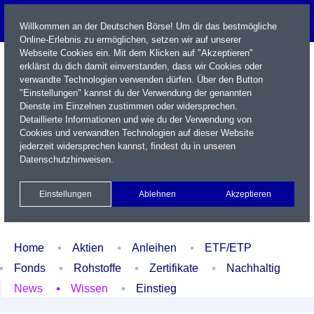
Willkommen an der Deutschen Börse! Um dir das bestmögliche
Online-Erlebnis zu ermöglichen, setzen wir auf unserer
Webseite Cookies ein. Mit dem Klicken auf "Akzeptieren"
erklärst du dich damit einverstanden, dass wir Cookies oder
verwandte Technologien verwenden dürfen. Über den Button
"Einstellungen" kannst du der Verwendung der genannten
Dienste im Einzelnen zustimmen oder widersprechen.
Detaillierte Informationen und wie du der Verwendung von
Cookies und verwandten Technologien auf dieser Website
Name / WKN / ISIN / Kürzel
jederzeit widersprechen kannst, findest du in unseren
Datenschutzhinweisen
.
Newsletter
Kontakt
English
Einstellungen
Ablehnen
Akzeptieren
Xetra Realtime
Watchlist
Portfolio
Login
Home
Aktien
Anleihen
ETF/ETP
Fonds
Rohstoffe
Zertifikate
Nachhaltig
News
Wissen
Einstieg