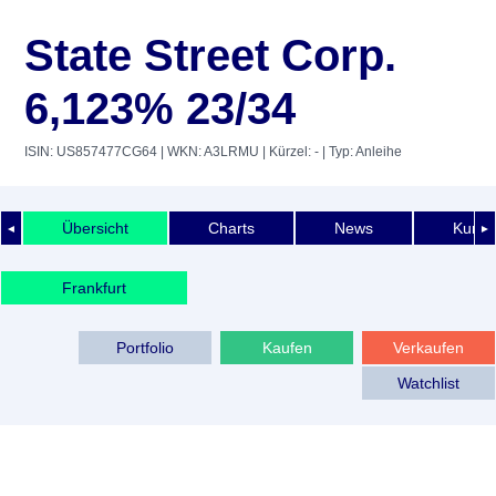
State Street Corp.
6,123% 23/34
ISIN: US857477CG64
| WKN: A3LRMU
| Kürzel: -
| Typ: Anleihe
Übersicht
Charts
News
Kurshi
◄
►
Frankfurt
Portfolio
Kaufen
Verkaufen
Watchlist