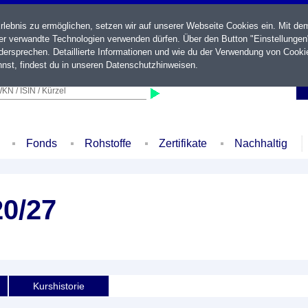
ebnis zu ermöglichen, setzen wir auf unserer Webseite Cookies ein. Mit de
der verwandte Technologien verwenden dürfen. Über den Button "Einstellungen
ersprechen. Detaillierte Informationen und wie du der Verwendung von Cooki
nst, findest du in unseren
Datenschutzhinweisen
.
KN / ISIN / Kürzel
Fonds
Rohstoffe
Zertifikate
Nachhaltig
20/27
Kurshistorie