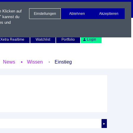
m Klicken auf
Einstellungen
Ablehnen
Akzeptieren
" kannst du
es und
Newsletter
Kontakt
English
Xetra Realtime
Watchlist
Portfolio
Login
News
Wissen
Einstieg
►