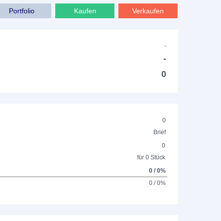
Portfolio
Kaufen
Verkaufen
-
-
0
0
Brief
0
für 0 Stück
0 / 0%
0 / 0%