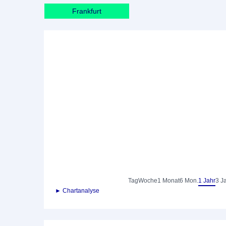
Frankfurt
Tag
Woche
1 Monat
6 Mon.
1 Jahr
3 J
► Chartanalyse