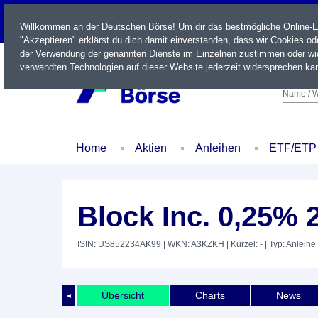
LIVE
Willkommen an der Deutschen Börse! Um dir das bestmögliche Online-Erl
"Akzeptieren" erklärst du dich damit einverstanden, dass wir Cookies o
der Verwendung der genannten Dienste im Einzelnen zustimmen oder wid
verwandten Technologien auf dieser Website jederzeit widersprechen kan
Name / W
Home
Aktien
Anleihen
ETF/ETP
Block Inc. 0,25% 
ISIN: US852234AK99
| WKN: A3KZKH
| Kürzel: -
| Typ: Anleihe
Übersicht
Charts
News
◄