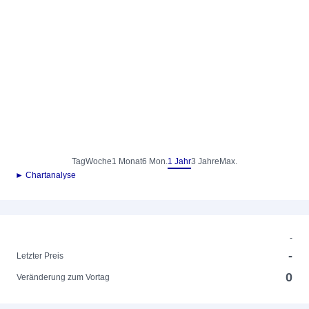
Tag
Woche
1 Monat
6 Mon.
1 Jahr
3 Jahre
Max.
► Chartanalyse
-
-
Letzter Preis
0
Veränderung zum Vortag