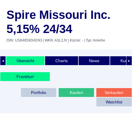
Spire Missouri Inc.
5,15% 24/34
ISIN: US84859DAD93
| WKN: A3L2JV
| Kürzel: -
| Typ: Anleihe
Übersicht
Charts
News
Kurshi
◄
►
Frankfurt
Portfolio
Kaufen
Verkaufen
Watchlist