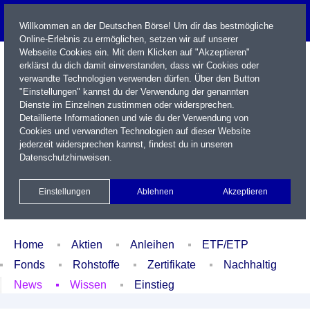
Willkommen an der Deutschen Börse! Um dir das bestmögliche
Online-Erlebnis zu ermöglichen, setzen wir auf unserer
Webseite Cookies ein. Mit dem Klicken auf "Akzeptieren"
erklärst du dich damit einverstanden, dass wir Cookies oder
verwandte Technologien verwenden dürfen. Über den Button
"Einstellungen" kannst du der Verwendung der genannten
Dienste im Einzelnen zustimmen oder widersprechen.
Detaillierte Informationen und wie du der Verwendung von
Cookies und verwandten Technologien auf dieser Website
Name / WKN / ISIN / Kürzel
jederzeit widersprechen kannst, findest du in unseren
Datenschutzhinweisen
.
Newsletter
Kontakt
English
Einstellungen
Ablehnen
Akzeptieren
Xetra Realtime
Watchlist
Portfolio
Login
Home
Aktien
Anleihen
ETF/ETP
Fonds
Rohstoffe
Zertifikate
Nachhaltig
News
Wissen
Einstieg