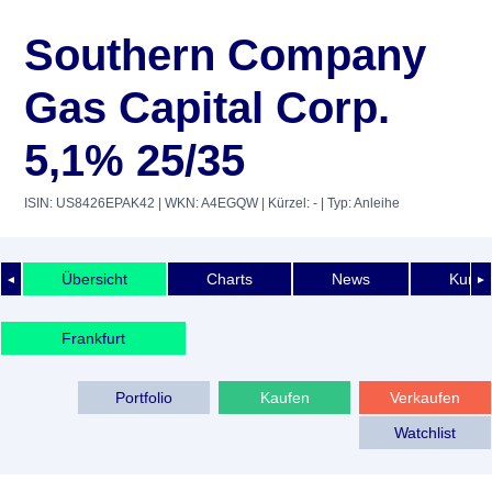
Southern Company
Gas Capital Corp.
5,1% 25/35
ISIN: US8426EPAK42
| WKN: A4EGQW
| Kürzel: -
| Typ: Anleihe
Übersicht
Charts
News
Kurshi
◄
►
Frankfurt
Portfolio
Kaufen
Verkaufen
Watchlist