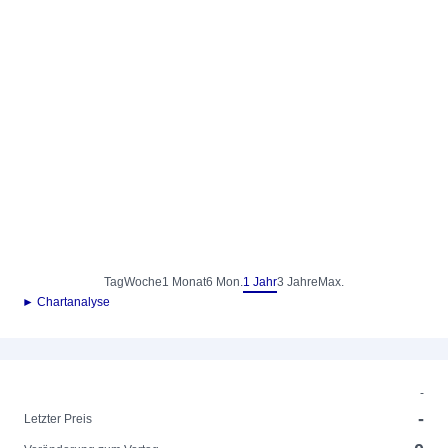
Tag
Woche
1 Monat
6 Mon.
1 Jahr
3 Jahre
Max.
► Chartanalyse
-
-
Letzter Preis