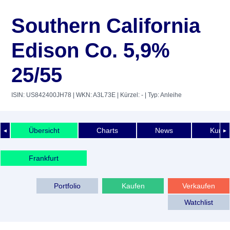
Southern California
Edison Co. 5,9%
25/55
ISIN: US842400JH78
| WKN: A3L73E
| Kürzel: -
| Typ: Anleihe
Übersicht
Charts
News
Kurshi
◄
►
Frankfurt
Portfolio
Kaufen
Verkaufen
Watchlist