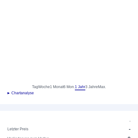
Tag
Woche
1 Monat
6 Mon.
1 Jahr
3 Jahre
Max.
► Chartanalyse
-
-
Letzter Preis