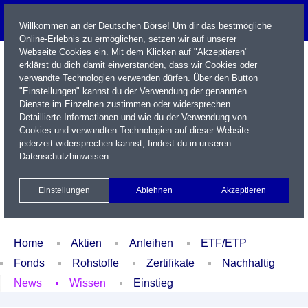
Willkommen an der Deutschen Börse! Um dir das bestmögliche
Online-Erlebnis zu ermöglichen, setzen wir auf unserer
Webseite Cookies ein. Mit dem Klicken auf "Akzeptieren"
erklärst du dich damit einverstanden, dass wir Cookies oder
verwandte Technologien verwenden dürfen. Über den Button
"Einstellungen" kannst du der Verwendung der genannten
Dienste im Einzelnen zustimmen oder widersprechen.
Detaillierte Informationen und wie du der Verwendung von
Cookies und verwandten Technologien auf dieser Website
Name / WKN / ISIN / Kürzel
jederzeit widersprechen kannst, findest du in unseren
Datenschutzhinweisen
.
Newsletter
Kontakt
English
Einstellungen
Ablehnen
Akzeptieren
Xetra Realtime
Watchlist
Portfolio
Login
Home
Aktien
Anleihen
ETF/ETP
Fonds
Rohstoffe
Zertifikate
Nachhaltig
News
Wissen
Einstieg