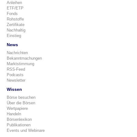
Anleihen
ETF/ETP
Fonds
Rohstoffe
Zertifikate
Nachhaltig
Einstieg
News
Nachrichten
Bekanntmachungen
Marktstimmung
RSS-Feed
Podcasts
Newsletter
Wissen
Börse besuchen
Über die Börsen
Wertpapiere
Handeln
Börsenlexikon
Publikationen
Events und Webinare