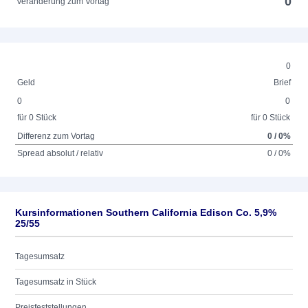
0
Veränderung zum Vortag
0
Geld
Brief
0
0
für 0 Stück
für 0 Stück
Differenz zum Vortag
0 / 0%
Spread absolut / relativ
0 / 0%
Kursinformationen Southern California Edison Co. 5,9%
25/55
Tagesumsatz
Tagesumsatz in Stück
Preisfeststellungen