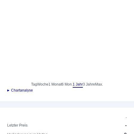
Tag
Woche
1 Monat
6 Mon.
1 Jahr
3 Jahre
Max.
► Chartanalyse
-
-
Letzter Preis