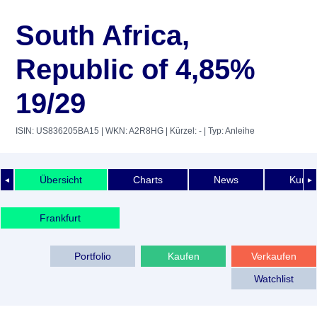
South Africa,
Republic of 4,85%
19/29
ISIN: US836205BA15
| WKN: A2R8HG
| Kürzel: -
| Typ: Anleihe
Übersicht
Charts
News
Kurshi
◄
►
Frankfurt
Portfolio
Kaufen
Verkaufen
Watchlist