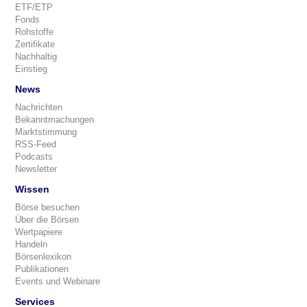
ETF/ETP
Fonds
Rohstoffe
Zertifikate
Nachhaltig
Einstieg
News
Nachrichten
Bekanntmachungen
Marktstimmung
RSS-Feed
Podcasts
Newsletter
Wissen
Börse besuchen
Über die Börsen
Wertpapiere
Handeln
Börsenlexikon
Publikationen
Events und Webinare
Services