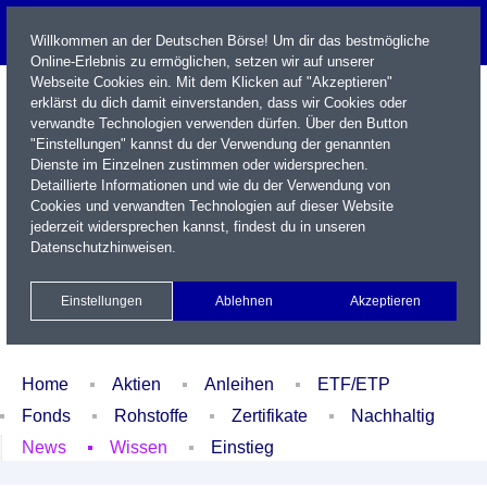
Willkommen an der Deutschen Börse! Um dir das bestmögliche
Online-Erlebnis zu ermöglichen, setzen wir auf unserer
Webseite Cookies ein. Mit dem Klicken auf "Akzeptieren"
erklärst du dich damit einverstanden, dass wir Cookies oder
verwandte Technologien verwenden dürfen. Über den Button
"Einstellungen" kannst du der Verwendung der genannten
Dienste im Einzelnen zustimmen oder widersprechen.
Detaillierte Informationen und wie du der Verwendung von
Cookies und verwandten Technologien auf dieser Website
Name / WKN / ISIN / Kürzel
jederzeit widersprechen kannst, findest du in unseren
Datenschutzhinweisen
.
Newsletter
Kontakt
English
Einstellungen
Ablehnen
Akzeptieren
Xetra Realtime
Watchlist
Portfolio
Login
Home
Aktien
Anleihen
ETF/ETP
Fonds
Rohstoffe
Zertifikate
Nachhaltig
News
Wissen
Einstieg