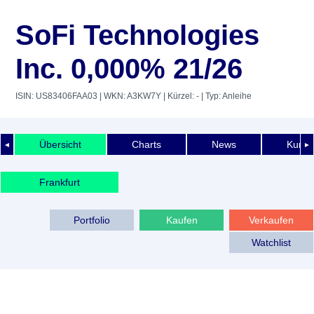
SoFi Technologies
Inc. 0,000% 21/26
ISIN: US83406FAA03
| WKN: A3KW7Y
| Kürzel: -
| Typ: Anleihe
Übersicht
Charts
News
Kurshi
◄
►
Frankfurt
Portfolio
Kaufen
Verkaufen
Watchlist