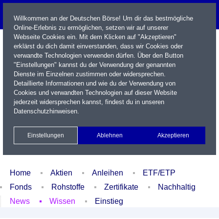
Willkommen an der Deutschen Börse! Um dir das bestmögliche
Online-Erlebnis zu ermöglichen, setzen wir auf unserer
Webseite Cookies ein. Mit dem Klicken auf "Akzeptieren"
erklärst du dich damit einverstanden, dass wir Cookies oder
verwandte Technologien verwenden dürfen. Über den Button
"Einstellungen" kannst du der Verwendung der genannten
Dienste im Einzelnen zustimmen oder widersprechen.
Detaillierte Informationen und wie du der Verwendung von
Cookies und verwandten Technologien auf dieser Website
Name / WKN / ISIN / Kürzel
jederzeit widersprechen kannst, findest du in unseren
Datenschutzhinweisen
.
Newsletter
Kontakt
English
Einstellungen
Ablehnen
Akzeptieren
Xetra Realtime
Watchlist
Portfolio
Login
Home
Aktien
Anleihen
ETF/ETP
Fonds
Rohstoffe
Zertifikate
Nachhaltig
News
Wissen
Einstieg