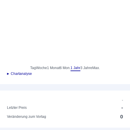
Tag
Woche
1 Monat
6 Mon.
1 Jahr
3 Jahre
Max.
► Chartanalyse
-
-
Letzter Preis
0
Veränderung zum Vortag