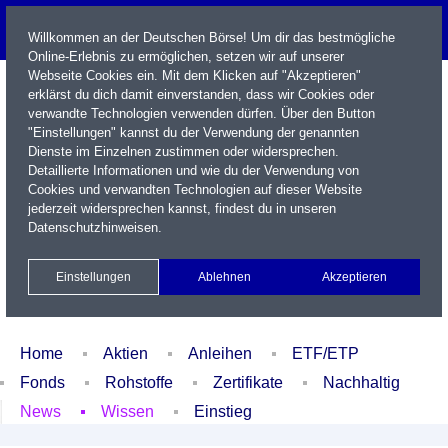
Willkommen an der Deutschen Börse! Um dir das bestmögliche
Online-Erlebnis zu ermöglichen, setzen wir auf unserer
Webseite Cookies ein. Mit dem Klicken auf "Akzeptieren"
erklärst du dich damit einverstanden, dass wir Cookies oder
verwandte Technologien verwenden dürfen. Über den Button
"Einstellungen" kannst du der Verwendung der genannten
Dienste im Einzelnen zustimmen oder widersprechen.
Detaillierte Informationen und wie du der Verwendung von
Cookies und verwandten Technologien auf dieser Website
Name / WKN / ISIN / Kürzel
jederzeit widersprechen kannst, findest du in unseren
Datenschutzhinweisen
.
Newsletter
Kontakt
English
Einstellungen
Ablehnen
Akzeptieren
Xetra Realtime
Watchlist
Portfolio
Login
Home
Aktien
Anleihen
ETF/ETP
Fonds
Rohstoffe
Zertifikate
Nachhaltig
News
Wissen
Einstieg