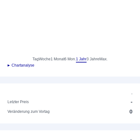
Tag
Woche
1 Monat
6 Mon.
1 Jahr
3 Jahre
Max.
► Chartanalyse
-
-
Letzter Preis
0
Veränderung zum Vortag