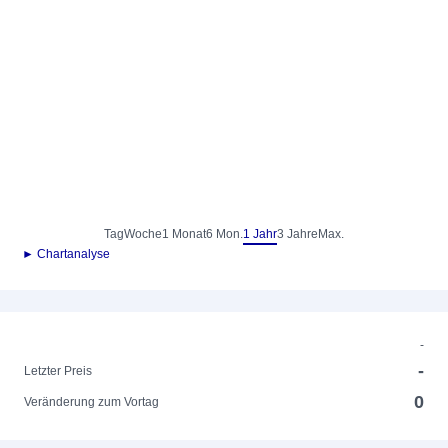
Tag
Woche
1 Monat
6 Mon.
1 Jahr
3 Jahre
Max.
► Chartanalyse
-
-
Letzter Preis
0
Veränderung zum Vortag