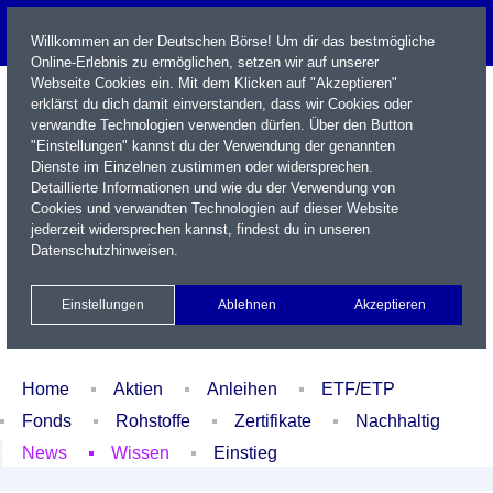
Willkommen an der Deutschen Börse! Um dir das bestmögliche
Online-Erlebnis zu ermöglichen, setzen wir auf unserer
Webseite Cookies ein. Mit dem Klicken auf "Akzeptieren"
erklärst du dich damit einverstanden, dass wir Cookies oder
verwandte Technologien verwenden dürfen. Über den Button
"Einstellungen" kannst du der Verwendung der genannten
Dienste im Einzelnen zustimmen oder widersprechen.
Detaillierte Informationen und wie du der Verwendung von
Cookies und verwandten Technologien auf dieser Website
Name / WKN / ISIN / Kürzel
jederzeit widersprechen kannst, findest du in unseren
Datenschutzhinweisen
.
Newsletter
Kontakt
English
Einstellungen
Ablehnen
Akzeptieren
Xetra Realtime
Watchlist
Portfolio
Login
Home
Aktien
Anleihen
ETF/ETP
Fonds
Rohstoffe
Zertifikate
Nachhaltig
News
Wissen
Einstieg