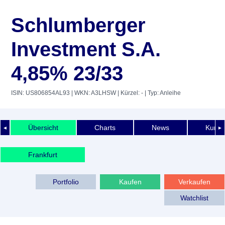
Schlumberger
Investment S.A.
4,85% 23/33
ISIN: US806854AL93
| WKN: A3LHSW
| Kürzel: -
| Typ: Anleihe
Übersicht
Charts
News
Kurshi
◄
►
Frankfurt
Portfolio
Kaufen
Verkaufen
Watchlist