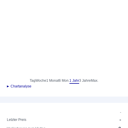
Tag
Woche
1 Monat
6 Mon.
1 Jahr
3 Jahre
Max.
► Chartanalyse
-
-
Letzter Preis