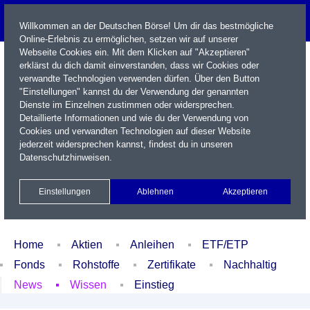
Willkommen an der Deutschen Börse! Um dir das bestmögliche
Online-Erlebnis zu ermöglichen, setzen wir auf unserer
Webseite Cookies ein. Mit dem Klicken auf "Akzeptieren"
erklärst du dich damit einverstanden, dass wir Cookies oder
verwandte Technologien verwenden dürfen. Über den Button
"Einstellungen" kannst du der Verwendung der genannten
Dienste im Einzelnen zustimmen oder widersprechen.
Detaillierte Informationen und wie du der Verwendung von
Cookies und verwandten Technologien auf dieser Website
Name / WKN / ISIN / Kürzel
jederzeit widersprechen kannst, findest du in unseren
Datenschutzhinweisen
.
Newsletter
Kontakt
English
Einstellungen
Ablehnen
Akzeptieren
Xetra Realtime
Watchlist
Portfolio
Login
Home
Aktien
Anleihen
ETF/ETP
Fonds
Rohstoffe
Zertifikate
Nachhaltig
News
Wissen
Einstieg