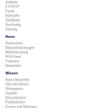
Anleihen
ETF/ETP
Fonds
Rohstoffe
Zertifikate
Nachhaltig
Einstieg
News
Nachrichten
Bekanntmachungen
Marktstimmung
RSS-Feed
Podcasts
Newsletter
Wissen
Börse besuchen
Über die Börsen
Wertpapiere
Handeln
Börsenlexikon
Publikationen
Events und Webinare