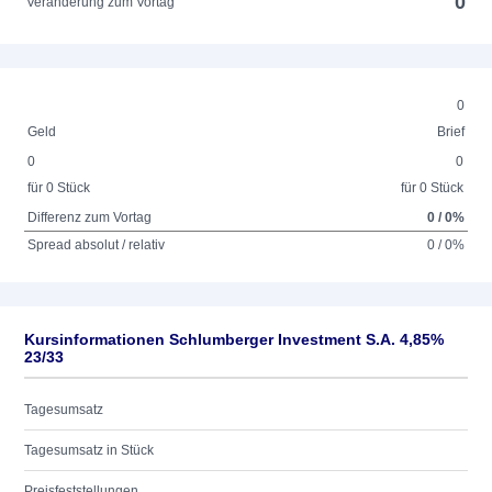
0
Veränderung zum Vortag
0
Geld
Brief
0
0
für 0 Stück
für 0 Stück
Differenz zum Vortag
0 / 0%
Spread absolut / relativ
0 / 0%
Kursinformationen Schlumberger Investment S.A. 4,85%
23/33
Tagesumsatz
Tagesumsatz in Stück
Preisfeststellungen