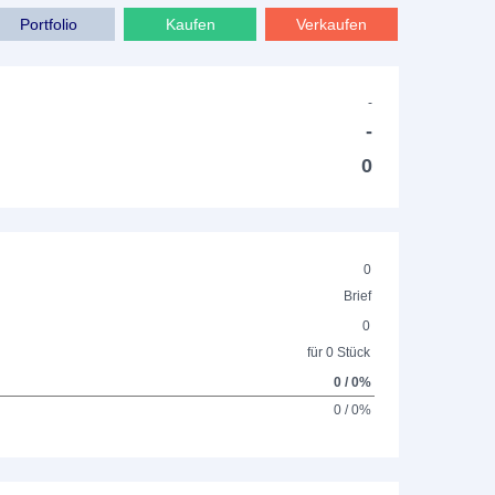
Portfolio
Kaufen
Verkaufen
-
-
0
0
Brief
0
für 0 Stück
0 / 0%
0 / 0%