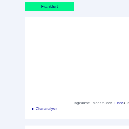
Frankfurt
Tag
Woche
1 Monat
6 Mon.
1 Jahr
3 J
► Chartanalyse