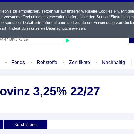
ebnis zu ermöglichen, setzen wir auf unserer Webseite Cookies ein. Mit de
der verwandte Technologien verwenden dürfen. Über den Button "Einstellungen
ersprechen. Detaillierte Informationen und wie du der Verwendung von Cooki
nst, findest du in unseren
Datenschutzhinweisen
.
KN / ISIN / Kürzel
Fonds
Rohstoffe
Zertifikate
Nachhaltig
ovinz 3,25% 22/27
Kurshistorie