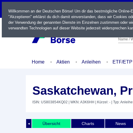
LIVE
Willkommen an der Deutschen Börse! Um dir das bestmögliche Online-Erl
"Akzeptieren" erklärst du dich damit einverstanden, dass wir Cookies o
der Verwendung der genannten Dienste im Einzelnen zustimmen oder wid
verwandten Technologien auf dieser Website jederzeit widersprechen kan
Name / W
Home
Aktien
Anleihen
ETF/ETP
Saskatchewan, Pr
ISIN: US803854KQ02
| WKN: A3K6HH
| Kürzel: -
| Typ: Anleihe
Übersicht
Charts
News
◄