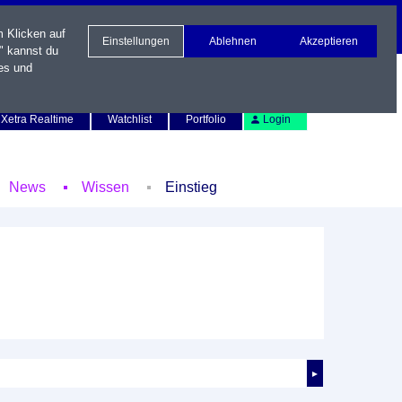
m Klicken auf
Einstellungen
Ablehnen
Akzeptieren
" kannst du
es und
Newsletter
Kontakt
English
Xetra Realtime
Watchlist
Portfolio
Login
News
Wissen
Einstieg
►