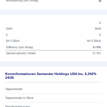
0
Veränderung zum Vortag
0
Geld
Brief
0
0
für 0 Stück
für 0 Stück
Differenz zum Vortag
0 / 0%
Spread absolut / relativ
0 / 0%
Kursinformationen Santander Holdings USA Inc. 6,342%
24/35
Tagesumsatz
Tagesumsatz in Stück
Preisfeststellungen