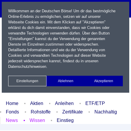
Willkommen an der Deutschen Börse! Um dir das bestmögliche
Online-Erlebnis zu ermöglichen, setzen wir auf unserer
Webseite Cookies ein. Mit dem Klicken auf "Akzeptieren"
erklärst du dich damit einverstanden, dass wir Cookies oder
verwandte Technologien verwenden dürfen. Über den Button
"Einstellungen" kannst du der Verwendung der genannten
Dienste im Einzelnen zustimmen oder widersprechen.
Detaillierte Informationen und wie du der Verwendung von
Cookies und verwandten Technologien auf dieser Website
Name / WKN / ISIN / Kürzel
jederzeit widersprechen kannst, findest du in unseren
Datenschutzhinweisen
.
Newsletter
Kontakt
English
Einstellungen
Ablehnen
Akzeptieren
Xetra Realtime
Watchlist
Portfolio
Login
Home
Aktien
Anleihen
ETF/ETP
Fonds
Rohstoffe
Zertifikate
Nachhaltig
News
Wissen
Einstieg