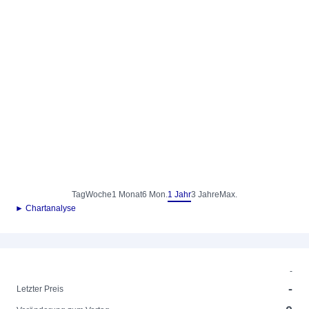
Tag
Woche
1 Monat
6 Mon.
1 Jahr
3 Jahre
Max.
► Chartanalyse
-
-
Letzter Preis