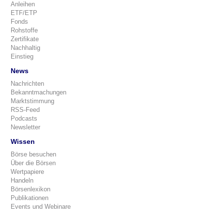
Anleihen
ETF/ETP
Fonds
Rohstoffe
Zertifikate
Nachhaltig
Einstieg
News
Nachrichten
Bekanntmachungen
Marktstimmung
RSS-Feed
Podcasts
Newsletter
Wissen
Börse besuchen
Über die Börsen
Wertpapiere
Handeln
Börsenlexikon
Publikationen
Events und Webinare