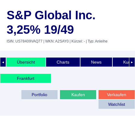
S&P Global Inc.
3,25% 19/49
ISIN: US78409VAQ77
| WKN: A2SAY0
| Kürzel: -
| Typ: Anleihe
Übersicht
Charts
News
Kurshi
◄
►
Frankfurt
Portfolio
Kaufen
Verkaufen
Watchlist