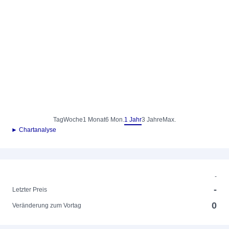
Tag
Woche
1 Monat
6 Mon.
1 Jahr
3 Jahre
Max.
► Chartanalyse
-
-
Letzter Preis
0
Veränderung zum Vortag