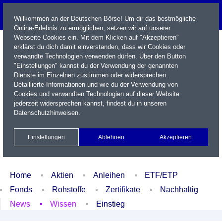
Willkommen an der Deutschen Börse! Um dir das bestmögliche
Online-Erlebnis zu ermöglichen, setzen wir auf unserer
Webseite Cookies ein. Mit dem Klicken auf "Akzeptieren"
erklärst du dich damit einverstanden, dass wir Cookies oder
verwandte Technologien verwenden dürfen. Über den Button
"Einstellungen" kannst du der Verwendung der genannten
Dienste im Einzelnen zustimmen oder widersprechen.
Detaillierte Informationen und wie du der Verwendung von
Cookies und verwandten Technologien auf dieser Website
Name / WKN / ISIN / Kürzel
jederzeit widersprechen kannst, findest du in unseren
Datenschutzhinweisen
.
Newsletter
Kontakt
English
Einstellungen
Ablehnen
Akzeptieren
Xetra Realtime
Watchlist
Portfolio
Login
Home
Aktien
Anleihen
ETF/ETP
Fonds
Rohstoffe
Zertifikate
Nachhaltig
News
Wissen
Einstieg