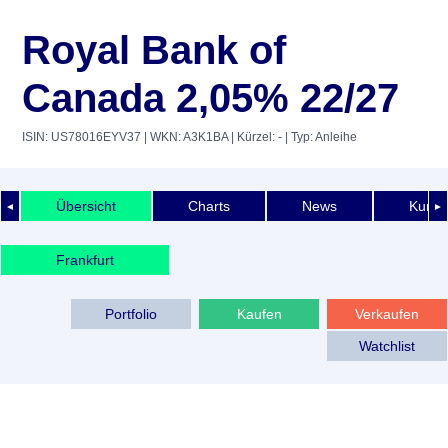
Royal Bank of
Canada 2,05% 22/27
ISIN: US78016EYV37
| WKN: A3K1BA
| Kürzel: -
| Typ: Anleihe
Übersicht
Charts
News
Kurshi
◄
►
Frankfurt
Portfolio
Kaufen
Verkaufen
Watchlist