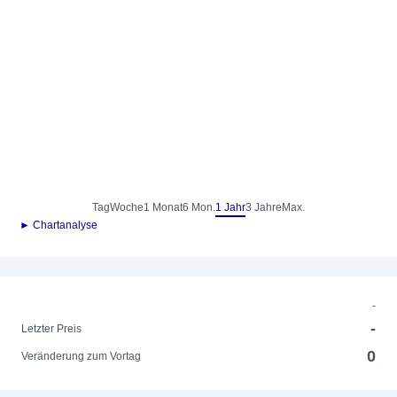
Tag
Woche
1 Monat
6 Mon.
1 Jahr
3 Jahre
Max.
► Chartanalyse
-
-
Letzter Preis
0
Veränderung zum Vortag