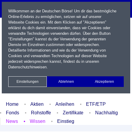
Willkommen an der Deutschen Börse! Um dir das bestmögliche
Online-Erlebnis zu ermöglichen, setzen wir auf unserer
Webseite Cookies ein. Mit dem Klicken auf "Akzeptieren"
erklärst du dich damit einverstanden, dass wir Cookies oder
verwandte Technologien verwenden dürfen. Über den Button
"Einstellungen" kannst du der Verwendung der genannten
Dienste im Einzelnen zustimmen oder widersprechen.
Detaillierte Informationen und wie du der Verwendung von
Cookies und verwandten Technologien auf dieser Website
Name / WKN / ISIN / Kürzel
jederzeit widersprechen kannst, findest du in unseren
Datenschutzhinweisen
.
Newsletter
Kontakt
English
Einstellungen
Ablehnen
Akzeptieren
Xetra Realtime
Watchlist
Portfolio
Login
Home
Aktien
Anleihen
ETF/ETP
Fonds
Rohstoffe
Zertifikate
Nachhaltig
News
Wissen
Einstieg