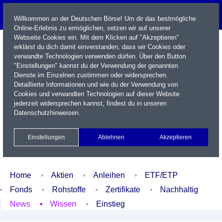
Willkommen an der Deutschen Börse! Um dir das bestmögliche
Online-Erlebnis zu ermöglichen, setzen wir auf unserer
Webseite Cookies ein. Mit dem Klicken auf "Akzeptieren"
erklärst du dich damit einverstanden, dass wir Cookies oder
verwandte Technologien verwenden dürfen. Über den Button
"Einstellungen" kannst du der Verwendung der genannten
Dienste im Einzelnen zustimmen oder widersprechen.
Detaillierte Informationen und wie du der Verwendung von
Cookies und verwandten Technologien auf dieser Website
Name / WKN / ISIN / Kürzel
jederzeit widersprechen kannst, findest du in unseren
Datenschutzhinweisen
.
Newsletter
Kontakt
English
Einstellungen
Ablehnen
Akzeptieren
Xetra Realtime
Watchlist
Portfolio
Login
Home
Aktien
Anleihen
ETF/ETP
Fonds
Rohstoffe
Zertifikate
Nachhaltig
News
Wissen
Einstieg