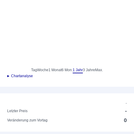
Tag
Woche
1 Monat
6 Mon.
1 Jahr
3 Jahre
Max.
► Chartanalyse
-
-
Letzter Preis
0
Veränderung zum Vortag