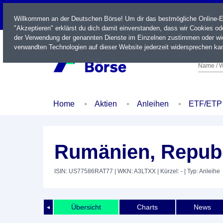
LIVE
Willkommen an der Deutschen Börse! Um dir das bestmögliche Online-Erl
"Akzeptieren" erklärst du dich damit einverstanden, dass wir Cookies o
der Verwendung der genannten Dienste im Einzelnen zustimmen oder wid
verwandten Technologien auf dieser Website jederzeit widersprechen kan
Name / W
Home
Aktien
Anleihen
ETF/ETP
Rumänien, Republ
ISIN: US77586RAT77
| WKN: A3LTXX
| Kürzel: -
| Typ: Anleihe
Übersicht
Charts
News
◄