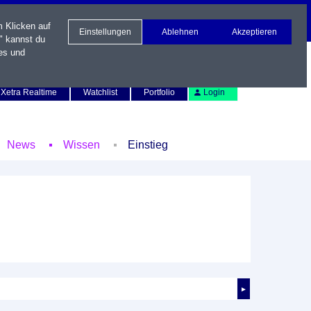
m Klicken auf
Einstellungen
Ablehnen
Akzeptieren
" kannst du
es und
Newsletter
Kontakt
English
Xetra Realtime
Watchlist
Portfolio
Login
News
Wissen
Einstieg
►