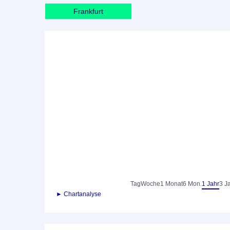
Frankfurt
Tag
Woche
1 Monat
6 Mon.
1 Jahr
3 J
► Chartanalyse