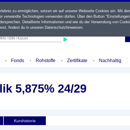
ebnis zu ermöglichen, setzen wir auf unserer Webseite Cookies ein. Mit de
der verwandte Technologien verwenden dürfen. Über den Button "Einstellungen
ersprechen. Detaillierte Informationen und wie du der Verwendung von Cooki
nst, findest du in unseren
Datenschutzhinweisen
.
KN / ISIN / Kürzel
Fonds
Rohstoffe
Zertifikate
Nachhaltig
ik 5,875% 24/29
Kurshistorie