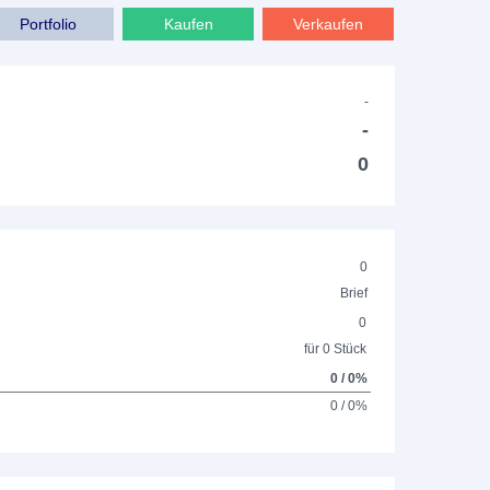
Portfolio
Kaufen
Verkaufen
-
-
0
0
Brief
0
für 0 Stück
0 / 0%
0 / 0%