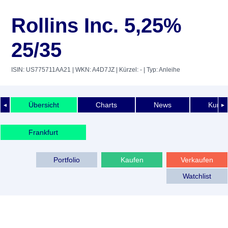
Rollins Inc. 5,25%
25/35
ISIN: US775711AA21
| WKN: A4D7JZ
| Kürzel: -
| Typ: Anleihe
Übersicht
Charts
News
Kurshi
◄
►
Frankfurt
Portfolio
Kaufen
Verkaufen
Watchlist