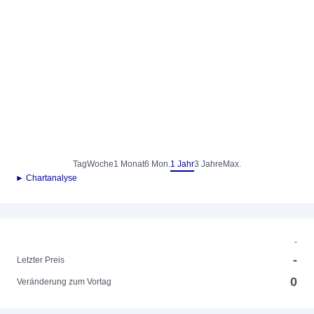
Tag
Woche
1 Monat
6 Mon.
1 Jahr
3 Jahre
Max.
► Chartanalyse
-
-
Letzter Preis
0
Veränderung zum Vortag