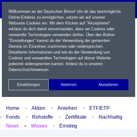
Willkommen an der Deutschen Börse! Um dir das bestmögliche
Online-Erlebnis zu ermöglichen, setzen wir auf unserer
Webseite Cookies ein. Mit dem Klicken auf "Akzeptieren"
erklärst du dich damit einverstanden, dass wir Cookies oder
verwandte Technologien verwenden dürfen. Über den Button
"Einstellungen" kannst du der Verwendung der genannten
Dienste im Einzelnen zustimmen oder widersprechen.
Detaillierte Informationen und wie du der Verwendung von
Cookies und verwandten Technologien auf dieser Website
Name / WKN / ISIN / Kürzel
jederzeit widersprechen kannst, findest du in unseren
Datenschutzhinweisen
.
Newsletter
Kontakt
English
Einstellungen
Ablehnen
Akzeptieren
Xetra Realtime
Watchlist
Portfolio
Login
Home
Aktien
Anleihen
ETF/ETP
Fonds
Rohstoffe
Zertifikate
Nachhaltig
News
Wissen
Einstieg