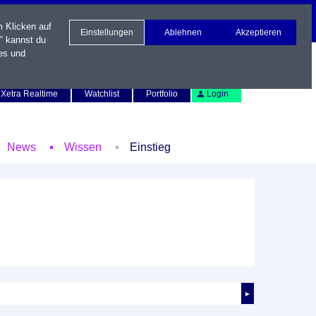
m Klicken auf
Einstellungen
Ablehnen
Akzeptieren
" kannst du
es und
Newsletter
Kontakt
English
Xetra Realtime
Watchlist
Portfolio
Login
News
Wissen
Einstieg
►