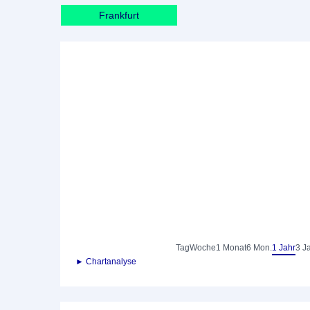
Frankfurt
Tag
Woche
1 Monat
6 Mon.
1 Jahr
3 J
► Chartanalyse