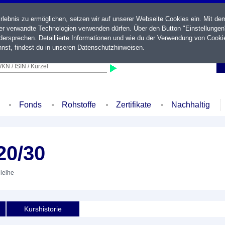
ebnis zu ermöglichen, setzen wir auf unserer Webseite Cookies ein. Mit de
der verwandte Technologien verwenden dürfen. Über den Button "Einstellungen
ersprechen. Detaillierte Informationen und wie du der Verwendung von Cooki
nst, findest du in unseren
Datenschutzhinweisen
.
KN / ISIN / Kürzel
Fonds
Rohstoffe
Zertifikate
Nachhaltig
20/30
nleihe
Kurshistorie