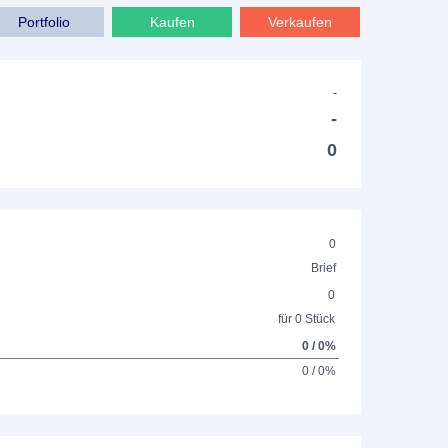
Portfolio
Kaufen
Verkaufen
-
-
0
0
Brief
0
für 0 Stück
0 / 0%
0 / 0%