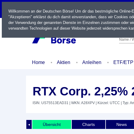
LIVE
Willkommen an der Deutschen Börse! Um dir das bestmögliche Online-Erl
"Akzeptieren" erklärst du dich damit einverstanden, dass wir Cookies o
der Verwendung der genannten Dienste im Einzelnen zustimmen oder wid
verwandten Technologien auf dieser Website jederzeit widersprechen kan
Name / W
Home
Aktien
Anleihen
ETF/ETP
RTX Corp. 2,25% 
ISIN: US75513EAD31
| WKN: A28XPV
| Kürzel: UTCC
| Typ: A
Übersicht
Charts
News
◄