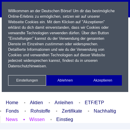
Willkommen an der Deutschen Börse! Um dir das bestmögliche
Online-Erlebnis zu ermöglichen, setzen wir auf unserer
Webseite Cookies ein. Mit dem Klicken auf "Akzeptieren"
erklärst du dich damit einverstanden, dass wir Cookies oder
verwandte Technologien verwenden dürfen. Über den Button
"Einstellungen" kannst du der Verwendung der genannten
Dienste im Einzelnen zustimmen oder widersprechen.
Detaillierte Informationen und wie du der Verwendung von
Cookies und verwandten Technologien auf dieser Website
Name / WKN / ISIN / Kürzel
jederzeit widersprechen kannst, findest du in unseren
Datenschutzhinweisen
.
Newsletter
Kontakt
English
Einstellungen
Ablehnen
Akzeptieren
Xetra Realtime
Watchlist
Portfolio
Login
Home
Aktien
Anleihen
ETF/ETP
Fonds
Rohstoffe
Zertifikate
Nachhaltig
News
Wissen
Einstieg