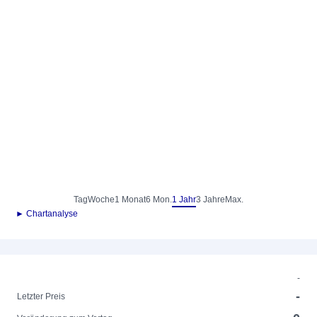
Tag
Woche
1 Monat
6 Mon.
1 Jahr
3 Jahre
Max.
► Chartanalyse
-
-
Letzter Preis