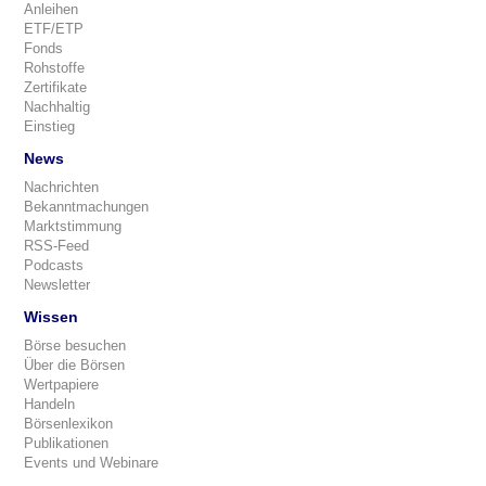
Anleihen
ETF/ETP
Fonds
Rohstoffe
Zertifikate
Nachhaltig
Einstieg
News
Nachrichten
Bekanntmachungen
Marktstimmung
RSS-Feed
Podcasts
Newsletter
Wissen
Börse besuchen
Über die Börsen
Wertpapiere
Handeln
Börsenlexikon
Publikationen
Events und Webinare