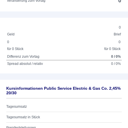
0
Veränderung zum Vortag
0
Geld
Brief
0
0
für 0 Stück
für 0 Stück
Differenz zum Vortag
0 / 0%
Spread absolut / relativ
0 / 0%
Kursinformationen Public Service Electric & Gas Co. 2,45%
20/30
Tagesumsatz
Tagesumsatz in Stück
Preisfeststellungen