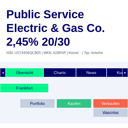
Public Service
Electric & Gas Co.
2,45% 20/30
ISIN: US74456QCB05
| WKN: A28R4P
| Kürzel: -
| Typ: Anleihe
Übersicht
Charts
News
Kurshi
◄
►
Frankfurt
Portfolio
Kaufen
Verkaufen
Watchlist