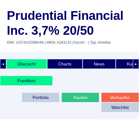
Prudential Financial
Inc. 3,7% 20/50
ISIN: US744320BH48
| WKN: A281LN
| Kürzel: -
| Typ: Anleihe
Übersicht
Charts
News
Kurshi
◄
►
Frankfurt
Portfolio
Kaufen
Verkaufen
Watchlist