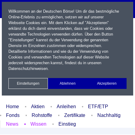
Willkommen an der Deutschen Börse! Um dir das bestmögliche
Online-Erlebnis zu ermöglichen, setzen wir auf unserer
Webseite Cookies ein. Mit dem Klicken auf "Akzeptieren"
erklärst du dich damit einverstanden, dass wir Cookies oder
verwandte Technologien verwenden dürfen. Über den Button
"Einstellungen" kannst du der Verwendung der genannten
Dienste im Einzelnen zustimmen oder widersprechen.
Detaillierte Informationen und wie du der Verwendung von
Cookies und verwandten Technologien auf dieser Website
Name / WKN / ISIN / Kürzel
jederzeit widersprechen kannst, findest du in unseren
Datenschutzhinweisen
.
Newsletter
Kontakt
English
Einstellungen
Ablehnen
Akzeptieren
Xetra Realtime
Watchlist
Portfolio
Login
Home
Aktien
Anleihen
ETF/ETP
Fonds
Rohstoffe
Zertifikate
Nachhaltig
News
Wissen
Einstieg