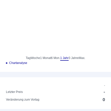
Tag
Woche
1 Monat
6 Mon.
1 Jahr
3 Jahre
Max.
► Chartanalyse
-
-
Letzter Preis
0
Veränderung zum Vortag