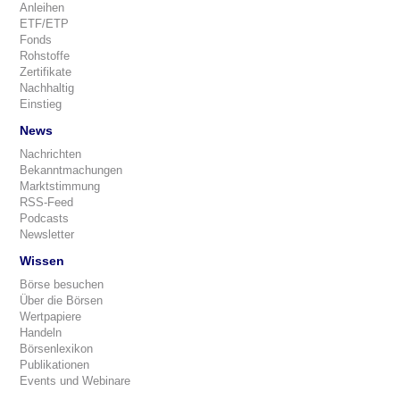
Anleihen
ETF/ETP
Fonds
Rohstoffe
Zertifikate
Nachhaltig
Einstieg
News
Nachrichten
Bekanntmachungen
Marktstimmung
RSS-Feed
Podcasts
Newsletter
Wissen
Börse besuchen
Über die Börsen
Wertpapiere
Handeln
Börsenlexikon
Publikationen
Events und Webinare