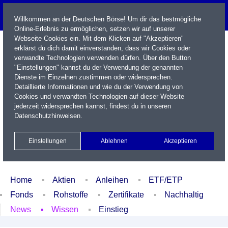
Willkommen an der Deutschen Börse! Um dir das bestmögliche
Online-Erlebnis zu ermöglichen, setzen wir auf unserer
Webseite Cookies ein. Mit dem Klicken auf "Akzeptieren"
erklärst du dich damit einverstanden, dass wir Cookies oder
verwandte Technologien verwenden dürfen. Über den Button
"Einstellungen" kannst du der Verwendung der genannten
Dienste im Einzelnen zustimmen oder widersprechen.
Detaillierte Informationen und wie du der Verwendung von
Cookies und verwandten Technologien auf dieser Website
Name / WKN / ISIN / Kürzel
jederzeit widersprechen kannst, findest du in unseren
Datenschutzhinweisen
.
Newsletter
Kontakt
English
Einstellungen
Ablehnen
Akzeptieren
Xetra Realtime
Watchlist
Portfolio
Login
Home
Aktien
Anleihen
ETF/ETP
Fonds
Rohstoffe
Zertifikate
Nachhaltig
News
Wissen
Einstieg