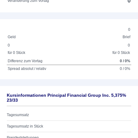
0
Veränderung zum Vortag
0
Geld
Brief
0
0
für 0 Stück
für 0 Stück
Differenz zum Vortag
0 / 0%
Spread absolut / relativ
0 / 0%
Kursinformationen Principal Financial Group Inc. 5,375%
23/33
Tagesumsatz
Tagesumsatz in Stück
Preisfeststellungen