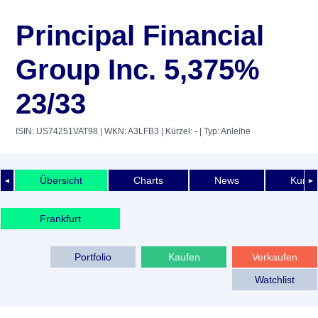
Principal Financial
Group Inc. 5,375%
23/33
ISIN: US74251VAT98
| WKN: A3LFB3
| Kürzel: -
| Typ: Anleihe
Übersicht
Charts
News
Kurshi
◄
►
Frankfurt
Portfolio
Kaufen
Verkaufen
Watchlist