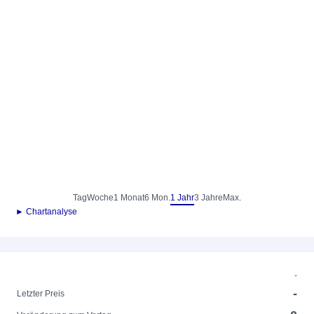
Tag
Woche
1 Monat
6 Mon.
1 Jahr
3 Jahre
Max.
► Chartanalyse
-
-
Letzter Preis