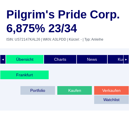
Pilgrim's Pride Corp.
6,875% 23/34
ISIN: US72147KAL26
| WKN: A3LPDD
| Kürzel: -
| Typ: Anleihe
Übersicht
Charts
News
Kurshi
◄
►
Frankfurt
Portfolio
Kaufen
Verkaufen
Watchlist