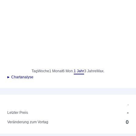
Tag
Woche
1 Monat
6 Mon.
1 Jahr
3 Jahre
Max.
► Chartanalyse
-
-
Letzter Preis
0
Veränderung zum Vortag