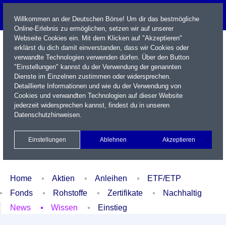
Willkommen an der Deutschen Börse! Um dir das bestmögliche
Online-Erlebnis zu ermöglichen, setzen wir auf unserer
Webseite Cookies ein. Mit dem Klicken auf "Akzeptieren"
erklärst du dich damit einverstanden, dass wir Cookies oder
verwandte Technologien verwenden dürfen. Über den Button
"Einstellungen" kannst du der Verwendung der genannten
Dienste im Einzelnen zustimmen oder widersprechen.
Detaillierte Informationen und wie du der Verwendung von
Cookies und verwandten Technologien auf dieser Website
Name / WKN / ISIN / Kürzel
jederzeit widersprechen kannst, findest du in unseren
Datenschutzhinweisen
.
Newsletter
Kontakt
English
Einstellungen
Ablehnen
Akzeptieren
Xetra Realtime
Watchlist
Portfolio
Login
Home
Aktien
Anleihen
ETF/ETP
Fonds
Rohstoffe
Zertifikate
Nachhaltig
News
Wissen
Einstieg