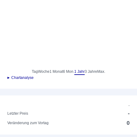
Tag
Woche
1 Monat
6 Mon.
1 Jahr
3 Jahre
Max.
► Chartanalyse
-
-
Letzter Preis
0
Veränderung zum Vortag