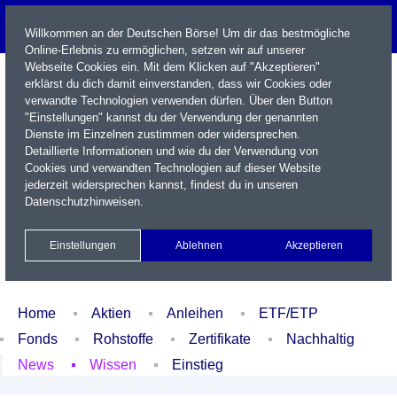
Willkommen an der Deutschen Börse! Um dir das bestmögliche
Online-Erlebnis zu ermöglichen, setzen wir auf unserer
Webseite Cookies ein. Mit dem Klicken auf "Akzeptieren"
erklärst du dich damit einverstanden, dass wir Cookies oder
verwandte Technologien verwenden dürfen. Über den Button
"Einstellungen" kannst du der Verwendung der genannten
Dienste im Einzelnen zustimmen oder widersprechen.
Detaillierte Informationen und wie du der Verwendung von
Cookies und verwandten Technologien auf dieser Website
Name / WKN / ISIN / Kürzel
jederzeit widersprechen kannst, findest du in unseren
Datenschutzhinweisen
.
Newsletter
Kontakt
English
Einstellungen
Ablehnen
Akzeptieren
Xetra Realtime
Watchlist
Portfolio
Login
Home
Aktien
Anleihen
ETF/ETP
Fonds
Rohstoffe
Zertifikate
Nachhaltig
News
Wissen
Einstieg