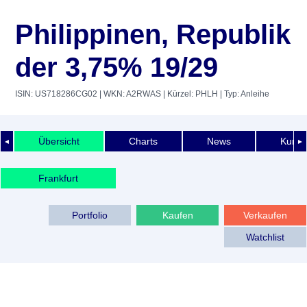
Philippinen, Republik
der 3,75% 19/29
ISIN: US718286CG02
| WKN: A2RWAS
| Kürzel: PHLH
| Typ: Anleihe
Übersicht
Charts
News
Kurshi
◄
►
Frankfurt
Portfolio
Kaufen
Verkaufen
Watchlist