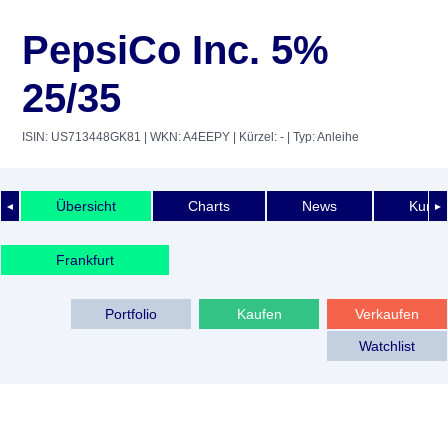
PepsiCo Inc. 5%
25/35
ISIN: US713448GK81
| WKN: A4EEPY
| Kürzel: -
| Typ: Anleihe
Übersicht
Charts
News
Kurshi
◄
►
Frankfurt
Portfolio
Kaufen
Verkaufen
Watchlist