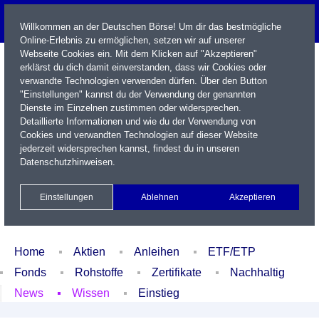
Willkommen an der Deutschen Börse! Um dir das bestmögliche
Online-Erlebnis zu ermöglichen, setzen wir auf unserer
Webseite Cookies ein. Mit dem Klicken auf "Akzeptieren"
erklärst du dich damit einverstanden, dass wir Cookies oder
verwandte Technologien verwenden dürfen. Über den Button
"Einstellungen" kannst du der Verwendung der genannten
Dienste im Einzelnen zustimmen oder widersprechen.
Detaillierte Informationen und wie du der Verwendung von
Cookies und verwandten Technologien auf dieser Website
Name / WKN / ISIN / Kürzel
jederzeit widersprechen kannst, findest du in unseren
Datenschutzhinweisen
.
Newsletter
Kontakt
English
Einstellungen
Ablehnen
Akzeptieren
Xetra Realtime
Watchlist
Portfolio
Login
Home
Aktien
Anleihen
ETF/ETP
Fonds
Rohstoffe
Zertifikate
Nachhaltig
News
Wissen
Einstieg