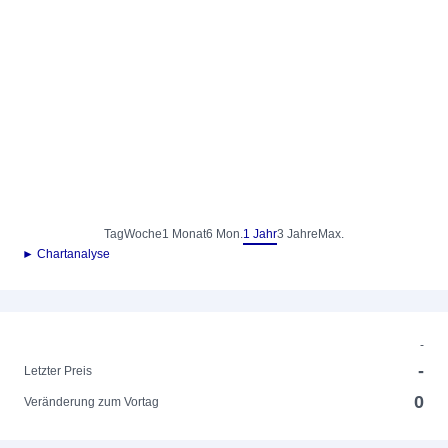
Tag
Woche
1 Monat
6 Mon.
1 Jahr
3 Jahre
Max.
► Chartanalyse
-
-
Letzter Preis
0
Veränderung zum Vortag