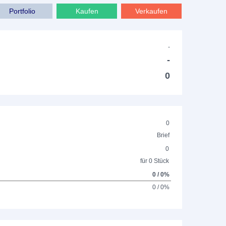
Portfolio
Kaufen
Verkaufen
-
-
0
0
Brief
0
für 0 Stück
0 / 0%
0 / 0%