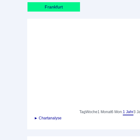
Frankfurt
Tag
Woche
1 Monat
6 Mon.
1 Jahr
3 J
► Chartanalyse