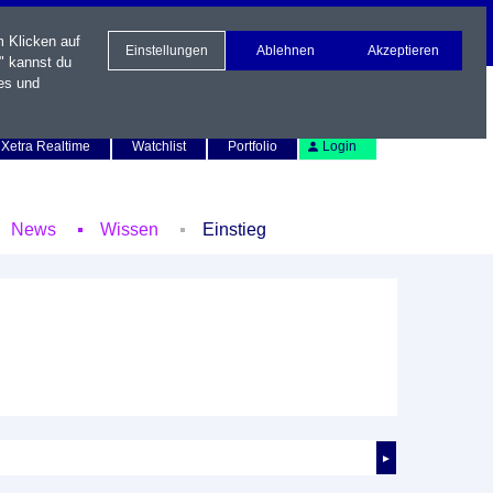
m Klicken auf
Einstellungen
Ablehnen
Akzeptieren
" kannst du
es und
Newsletter
Kontakt
English
Xetra Realtime
Watchlist
Portfolio
Login
News
Wissen
Einstieg
►