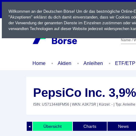
LIVE
Willkommen an der Deutschen Börse! Um dir das bestmögliche Online-Erl
"Akzeptieren" erklärst du dich damit einverstanden, dass wir Cookies o
der Verwendung der genannten Dienste im Einzelnen zustimmen oder wid
verwandten Technologien auf dieser Website jederzeit widersprechen kan
Name / W
Home
Aktien
Anleihen
ETF/ETP
PepsiCo Inc. 3,9%
ISIN: US713448FM56
| WKN: A3K7SR
| Kürzel: -
| Typ: Anleihe
Übersicht
Charts
News
◄