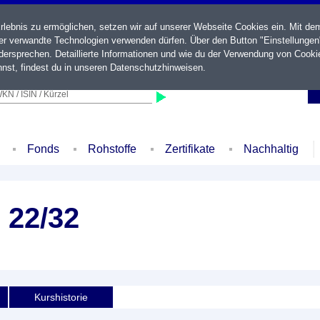
ebnis zu ermöglichen, setzen wir auf unserer Webseite Cookies ein. Mit de
der verwandte Technologien verwenden dürfen. Über den Button "Einstellungen
ersprechen. Detaillierte Informationen und wie du der Verwendung von Cooki
nst, findest du in unseren
Datenschutzhinweisen
.
KN / ISIN / Kürzel
Fonds
Rohstoffe
Zertifikate
Nachhaltig
 22/32
Kurshistorie