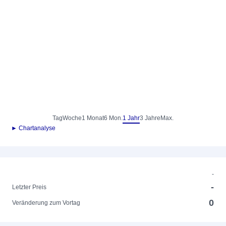
Tag
Woche
1 Monat
6 Mon.
1 Jahr
3 Jahre
Max.
► Chartanalyse
-
-
Letzter Preis
0
Veränderung zum Vortag