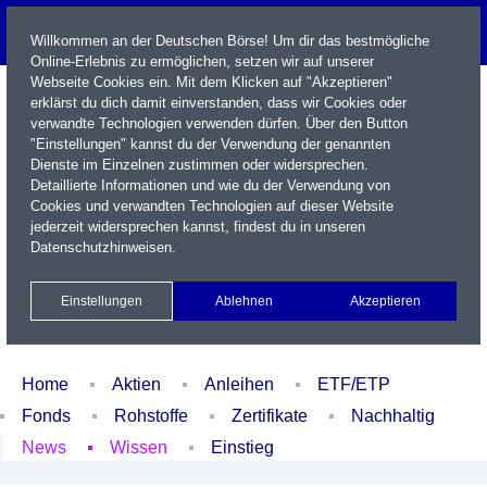
Willkommen an der Deutschen Börse! Um dir das bestmögliche
Online-Erlebnis zu ermöglichen, setzen wir auf unserer
Webseite Cookies ein. Mit dem Klicken auf "Akzeptieren"
erklärst du dich damit einverstanden, dass wir Cookies oder
verwandte Technologien verwenden dürfen. Über den Button
"Einstellungen" kannst du der Verwendung der genannten
Dienste im Einzelnen zustimmen oder widersprechen.
Detaillierte Informationen und wie du der Verwendung von
Cookies und verwandten Technologien auf dieser Website
Name / WKN / ISIN / Kürzel
jederzeit widersprechen kannst, findest du in unseren
Datenschutzhinweisen
.
Newsletter
Kontakt
English
Einstellungen
Ablehnen
Akzeptieren
Xetra Realtime
Watchlist
Portfolio
Login
Home
Aktien
Anleihen
ETF/ETP
Fonds
Rohstoffe
Zertifikate
Nachhaltig
News
Wissen
Einstieg