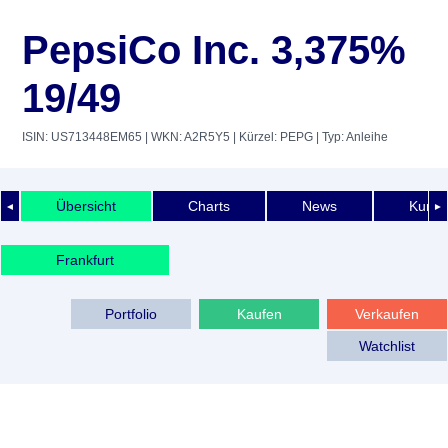
PepsiCo Inc. 3,375%
19/49
ISIN: US713448EM65
| WKN: A2R5Y5
| Kürzel: PEPG
| Typ: Anleihe
Übersicht
Charts
News
Kurshi
◄
►
Frankfurt
Portfolio
Kaufen
Verkaufen
Watchlist