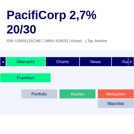
PacifiCorp 2,7%
20/30
ISIN: US695114CW67
| WKN: A28V01
| Kürzel: -
| Typ: Anleihe
Übersicht
Charts
News
Kurshi
◄
►
Frankfurt
Portfolio
Kaufen
Verkaufen
Watchlist