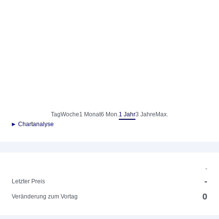
Tag
Woche
1 Monat
6 Mon.
1 Jahr
3 Jahre
Max.
► Chartanalyse
-
-
Letzter Preis
0
Veränderung zum Vortag