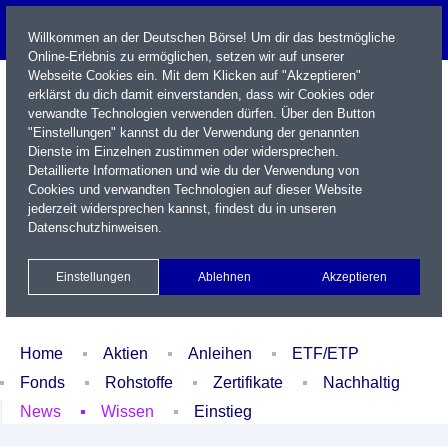
Willkommen an der Deutschen Börse! Um dir das bestmögliche
Online-Erlebnis zu ermöglichen, setzen wir auf unserer
Webseite Cookies ein. Mit dem Klicken auf "Akzeptieren"
erklärst du dich damit einverstanden, dass wir Cookies oder
verwandte Technologien verwenden dürfen. Über den Button
"Einstellungen" kannst du der Verwendung der genannten
Dienste im Einzelnen zustimmen oder widersprechen.
Detaillierte Informationen und wie du der Verwendung von
Cookies und verwandten Technologien auf dieser Website
Name / WKN / ISIN / Kürzel
jederzeit widersprechen kannst, findest du in unseren
Datenschutzhinweisen
.
Newsletter
Kontakt
English
Einstellungen
Ablehnen
Akzeptieren
Xetra Realtime
Watchlist
Portfolio
Login
Home
Aktien
Anleihen
ETF/ETP
Fonds
Rohstoffe
Zertifikate
Nachhaltig
News
Wissen
Einstieg