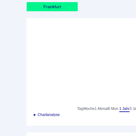
Frankfurt
Tag
Woche
1 Monat
6 Mon.
1 Jahr
3 J
► Chartanalyse