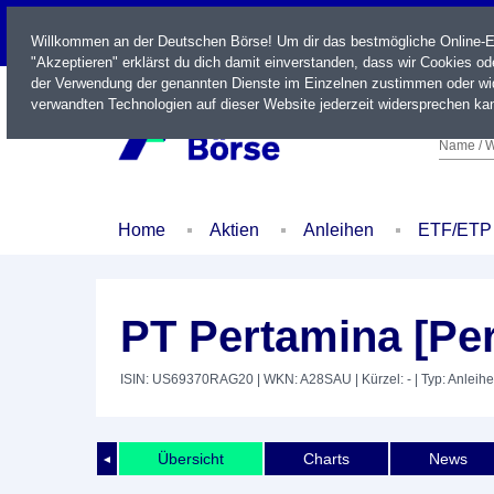
LIVE
Willkommen an der Deutschen Börse! Um dir das bestmögliche Online-Erl
"Akzeptieren" erklärst du dich damit einverstanden, dass wir Cookies o
der Verwendung der genannten Dienste im Einzelnen zustimmen oder wid
verwandten Technologien auf dieser Website jederzeit widersprechen kan
Name / W
Home
Aktien
Anleihen
ETF/ETP
PT Pertamina [Per
ISIN: US69370RAG20
| WKN: A28SAU
| Kürzel: -
| Typ: Anleihe
Übersicht
Charts
News
◄