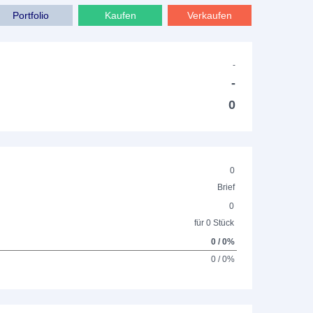
Portfolio
Kaufen
Verkaufen
-
-
0
0
Brief
0
für 0 Stück
0 / 0%
0 / 0%