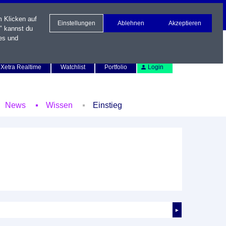
m Klicken auf
Einstellungen
Ablehnen
Akzeptieren
" kannst du
es und
Newsletter
Kontakt
English
Xetra Realtime
Watchlist
Portfolio
Login
News
Wissen
Einstieg
►