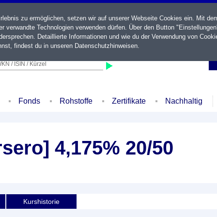
ebnis zu ermöglichen, setzen wir auf unserer Webseite Cookies ein. Mit de
der verwandte Technologien verwenden dürfen. Über den Button "Einstellungen
ersprechen. Detaillierte Informationen und wie du der Verwendung von Cooki
nst, findest du in unseren
Datenschutzhinweisen
.
KN / ISIN / Kürzel
Fonds
Rohstoffe
Zertifikate
Nachhaltig
sero] 4,175% 20/50
Kurshistorie