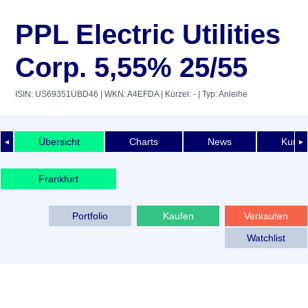
PPL Electric Utilities
Corp. 5,55% 25/55
ISIN: US69351UBD46
| WKN: A4EFDA
| Kürzel: -
| Typ: Anleihe
Übersicht
Charts
News
Kurshi
◄
►
Frankfurt
Portfolio
Kaufen
Verkaufen
Watchlist