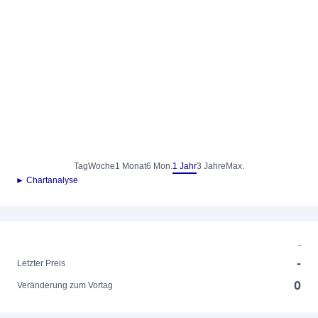
Tag
Woche
1 Monat
6 Mon.
1 Jahr
3 Jahre
Max.
► Chartanalyse
-
-
Letzter Preis
0
Veränderung zum Vortag