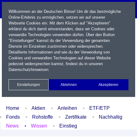
Willkommen an der Deutschen Börse! Um dir das bestmögliche
Online-Erlebnis zu ermöglichen, setzen wir auf unserer
Webseite Cookies ein. Mit dem Klicken auf "Akzeptieren"
erklärst du dich damit einverstanden, dass wir Cookies oder
verwandte Technologien verwenden dürfen. Über den Button
"Einstellungen" kannst du der Verwendung der genannten
Dienste im Einzelnen zustimmen oder widersprechen.
Detaillierte Informationen und wie du der Verwendung von
Cookies und verwandten Technologien auf dieser Website
Name / WKN / ISIN / Kürzel
jederzeit widersprechen kannst, findest du in unseren
Datenschutzhinweisen
.
Newsletter
Kontakt
English
Einstellungen
Ablehnen
Akzeptieren
Xetra Realtime
Watchlist
Portfolio
Login
Home
Aktien
Anleihen
ETF/ETP
Fonds
Rohstoffe
Zertifikate
Nachhaltig
News
Wissen
Einstieg