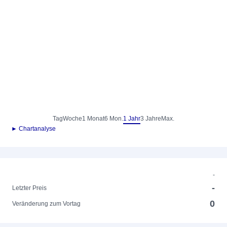
Tag
Woche
1 Monat
6 Mon.
1 Jahr
3 Jahre
Max.
► Chartanalyse
-
-
Letzter Preis
0
Veränderung zum Vortag