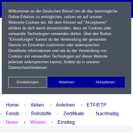
Willkommen an der Deutschen Börse! Um dir das bestmögliche
Online-Erlebnis zu ermöglichen, setzen wir auf unserer
Webseite Cookies ein. Mit dem Klicken auf "Akzeptieren"
erklärst du dich damit einverstanden, dass wir Cookies oder
verwandte Technologien verwenden dürfen. Über den Button
"Einstellungen" kannst du der Verwendung der genannten
Dienste im Einzelnen zustimmen oder widersprechen.
Detaillierte Informationen und wie du der Verwendung von
Cookies und verwandten Technologien auf dieser Website
Name / WKN / ISIN / Kürzel
jederzeit widersprechen kannst, findest du in unseren
Datenschutzhinweisen
.
Newsletter
Kontakt
English
Einstellungen
Ablehnen
Akzeptieren
Xetra Realtime
Watchlist
Portfolio
Login
Home
Aktien
Anleihen
ETF/ETP
Fonds
Rohstoffe
Zertifikate
Nachhaltig
News
Wissen
Einstieg