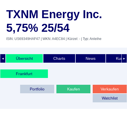
TXNM Energy Inc.
5,75% 25/54
ISIN: US69349HAF47
| WKN: A4EC84
| Kürzel: -
| Typ: Anleihe
Übersicht
Charts
News
Kurshi
◄
►
Frankfurt
Portfolio
Kaufen
Verkaufen
Watchlist