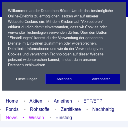
Willkommen an der Deutschen Börse! Um dir das bestmögliche
Online-Erlebnis zu ermöglichen, setzen wir auf unserer
Webseite Cookies ein. Mit dem Klicken auf "Akzeptieren"
erklärst du dich damit einverstanden, dass wir Cookies oder
verwandte Technologien verwenden dürfen. Über den Button
"Einstellungen" kannst du der Verwendung der genannten
Dienste im Einzelnen zustimmen oder widersprechen.
Detaillierte Informationen und wie du der Verwendung von
Cookies und verwandten Technologien auf dieser Website
Name / WKN / ISIN / Kürzel
jederzeit widersprechen kannst, findest du in unseren
Datenschutzhinweisen
.
Newsletter
Kontakt
English
Einstellungen
Ablehnen
Akzeptieren
Xetra Realtime
Watchlist
Portfolio
Login
Home
Aktien
Anleihen
ETF/ETP
Fonds
Rohstoffe
Zertifikate
Nachhaltig
News
Wissen
Einstieg