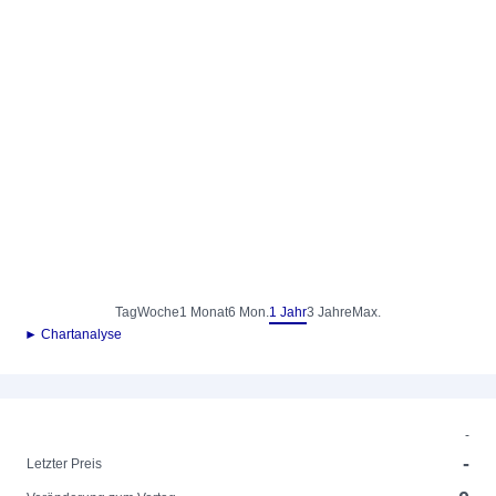
Tag
Woche
1 Monat
6 Mon.
1 Jahr
3 Jahre
Max.
► Chartanalyse
-
-
Letzter Preis