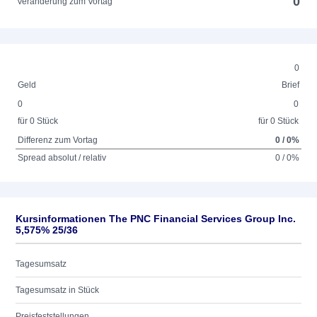
0
Veränderung zum Vortag
0
Geld
Brief
0
0
für 0 Stück
für 0 Stück
Differenz zum Vortag
0 / 0%
Spread absolut / relativ
0 / 0%
Kursinformationen The PNC Financial Services Group Inc.
5,575% 25/36
Tagesumsatz
Tagesumsatz in Stück
Preisfeststellungen