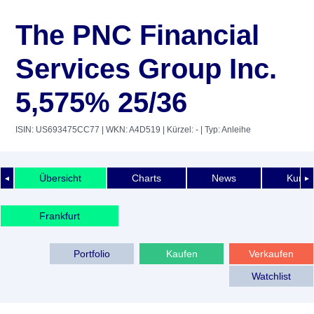
The PNC Financial
Services Group Inc.
5,575% 25/36
ISIN: US693475CC77
| WKN: A4D519
| Kürzel: -
| Typ: Anleihe
Übersicht
Charts
News
Kurshi
◄
►
Frankfurt
Portfolio
Kaufen
Verkaufen
Watchlist