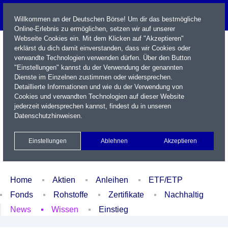
Willkommen an der Deutschen Börse! Um dir das bestmögliche
Online-Erlebnis zu ermöglichen, setzen wir auf unserer
Webseite Cookies ein. Mit dem Klicken auf "Akzeptieren"
erklärst du dich damit einverstanden, dass wir Cookies oder
verwandte Technologien verwenden dürfen. Über den Button
"Einstellungen" kannst du der Verwendung der genannten
Dienste im Einzelnen zustimmen oder widersprechen.
Detaillierte Informationen und wie du der Verwendung von
Cookies und verwandten Technologien auf dieser Website
Name / WKN / ISIN / Kürzel
jederzeit widersprechen kannst, findest du in unseren
Datenschutzhinweisen
.
Newsletter
Kontakt
English
Einstellungen
Ablehnen
Akzeptieren
Xetra Realtime
Watchlist
Portfolio
Login
Home
Aktien
Anleihen
ETF/ETP
Fonds
Rohstoffe
Zertifikate
Nachhaltig
News
Wissen
Einstieg