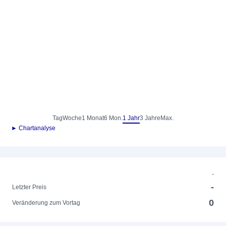
Tag
Woche
1 Monat
6 Mon.
1 Jahr
3 Jahre
Max.
► Chartanalyse
-
-
Letzter Preis
0
Veränderung zum Vortag