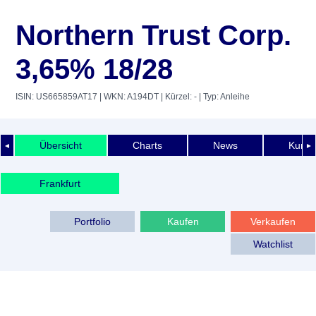
Northern Trust Corp.
3,65% 18/28
ISIN: US665859AT17
| WKN: A194DT
| Kürzel: -
| Typ: Anleihe
Übersicht
Charts
News
Kurshi
◄
►
Frankfurt
Portfolio
Kaufen
Verkaufen
Watchlist