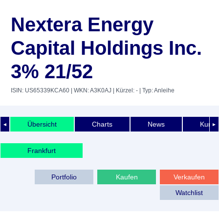
Nextera Energy
Capital Holdings Inc.
3% 21/52
ISIN: US65339KCA60
| WKN: A3K0AJ
| Kürzel: -
| Typ: Anleihe
Übersicht
Charts
News
Kurshi
◄
►
Frankfurt
Portfolio
Kaufen
Verkaufen
Watchlist