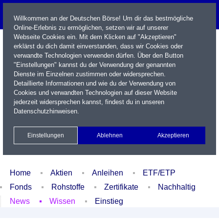
Willkommen an der Deutschen Börse! Um dir das bestmögliche
Online-Erlebnis zu ermöglichen, setzen wir auf unserer
Webseite Cookies ein. Mit dem Klicken auf "Akzeptieren"
erklärst du dich damit einverstanden, dass wir Cookies oder
verwandte Technologien verwenden dürfen. Über den Button
"Einstellungen" kannst du der Verwendung der genannten
Dienste im Einzelnen zustimmen oder widersprechen.
Detaillierte Informationen und wie du der Verwendung von
Cookies und verwandten Technologien auf dieser Website
Name / WKN / ISIN / Kürzel
jederzeit widersprechen kannst, findest du in unseren
Datenschutzhinweisen
.
Newsletter
Kontakt
English
Einstellungen
Ablehnen
Akzeptieren
Xetra Realtime
Watchlist
Portfolio
Login
Home
Aktien
Anleihen
ETF/ETP
Fonds
Rohstoffe
Zertifikate
Nachhaltig
News
Wissen
Einstieg