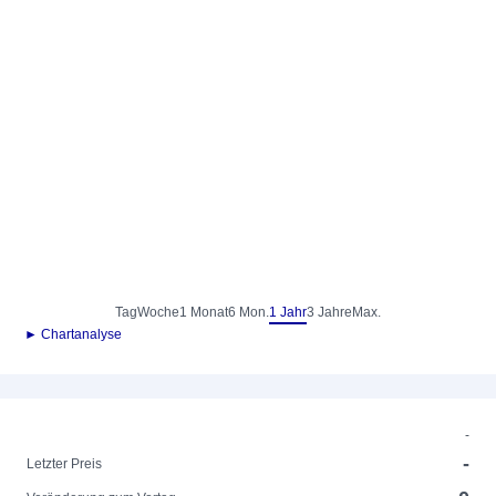
Tag
Woche
1 Monat
6 Mon.
1 Jahr
3 Jahre
Max.
► Chartanalyse
-
-
Letzter Preis