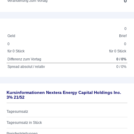
0
Veränderung zum Vortag
0
Geld
Brief
0
0
für 0 Stück
für 0 Stück
Differenz zum Vortag
0 / 0%
Spread absolut / relativ
0 / 0%
Kursinformationen Nextera Energy Capital Holdings Inc.
3% 21/52
Tagesumsatz
Tagesumsatz in Stück
Preisfeststellungen