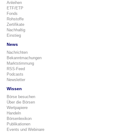
Anleihen
ETF/ETP
Fonds
Rohstoffe
Zertifikate
Nachhaltig
Einstieg
News
Nachrichten
Bekanntmachungen
Marktstimmung
RSS-Feed
Podcasts
Newsletter
Wissen
Börse besuchen
Über die Börsen
Wertpapiere
Handeln
Börsenlexikon
Publikationen
Events und Webinare