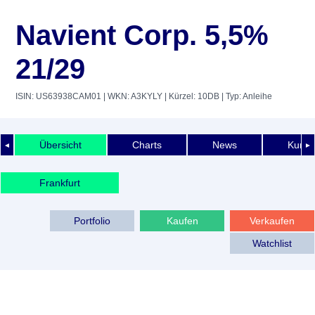
Navient Corp. 5,5%
21/29
ISIN: US63938CAM01
| WKN: A3KYLY
| Kürzel: 10DB
| Typ: Anleihe
Übersicht
Charts
News
Kurshi
◄
►
Frankfurt
Portfolio
Kaufen
Verkaufen
Watchlist