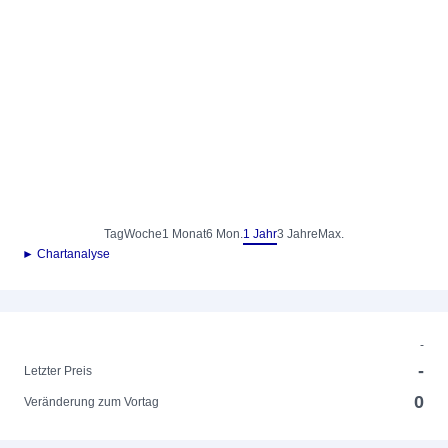
Tag
Woche
1 Monat
6 Mon.
1 Jahr
3 Jahre
Max.
► Chartanalyse
-
-
Letzter Preis
0
Veränderung zum Vortag