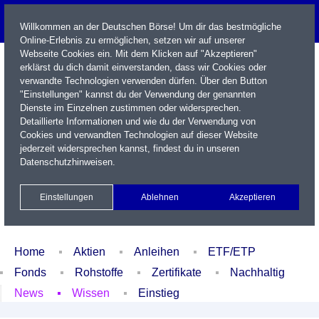
Willkommen an der Deutschen Börse! Um dir das bestmögliche
Online-Erlebnis zu ermöglichen, setzen wir auf unserer
Webseite Cookies ein. Mit dem Klicken auf "Akzeptieren"
erklärst du dich damit einverstanden, dass wir Cookies oder
verwandte Technologien verwenden dürfen. Über den Button
"Einstellungen" kannst du der Verwendung der genannten
Dienste im Einzelnen zustimmen oder widersprechen.
Detaillierte Informationen und wie du der Verwendung von
Cookies und verwandten Technologien auf dieser Website
Name / WKN / ISIN / Kürzel
jederzeit widersprechen kannst, findest du in unseren
Datenschutzhinweisen
.
Newsletter
Kontakt
English
Einstellungen
Ablehnen
Akzeptieren
Xetra Realtime
Watchlist
Portfolio
Login
Home
Aktien
Anleihen
ETF/ETP
Fonds
Rohstoffe
Zertifikate
Nachhaltig
News
Wissen
Einstieg