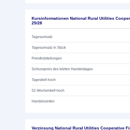
Kursinformationen National Rural Utilities Coope
25/28
Tagesumsatz
Tagesumsatz in Stück
Preisfeststellungen
Schlusspreis des letzten Handelstages
Tagestief/-hoch
52-Wochentief/-hoch
Handelszeiten
Verzinsung National Rural Utilities Cooperative F