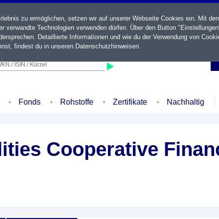
ebnis zu ermöglichen, setzen wir auf unserer Webseite Cookies ein. Mit de
der verwandte Technologien verwenden dürfen. Über den Button "Einstellungen
ersprechen. Detaillierte Informationen und wie du der Verwendung von Cooki
nst, findest du in unseren
Datenschutzhinweisen
.
KN / ISIN / Kürzel
Fonds
Rohstoffe
Zertifikate
Nachhaltig
ilities Cooperative Fina