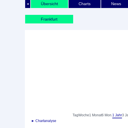
Übersicht
Charts
News
◄
Frankfurt
Tag
Woche
1 Monat
6 Mon.
1 Jahr
3 J
► Chartanalyse