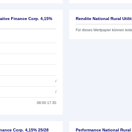
rative Finance Corp. 4,15%
Rendite National Rural Util
Für dieses Wertpapier können leid
/
/
08:00-17:30
inance Corp. 4,15% 25/28
Performance National Rural 