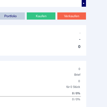
►
Portfolio
Kaufen
Verkaufen
-
-
0
0
Brief
0
für 0 Stück
0 / 0%
0 / 0%