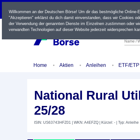
LIVE
Willkommen an der Deutschen Börse! Um dir das bestmögliche Online-Erl
"Akzeptieren" erklärst du dich damit einverstanden, dass wir Cookies o
der Verwendung der genannten Dienste im Einzelnen zustimmen oder wid
verwandten Technologien auf dieser Website jederzeit widersprechen kan
Name / W
Home
Aktien
Anleihen
ETF/ETP
National Rural Ut
25/28
ISIN: US63743HFZ01
| WKN: A4EFZQ
| Kürzel: -
| Typ: Anleihe