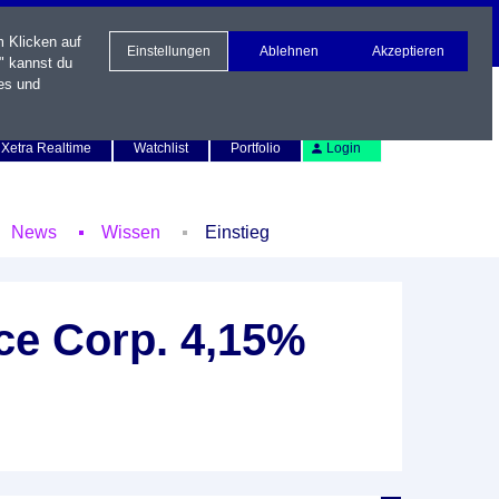
m Klicken auf
Einstellungen
Ablehnen
Akzeptieren
" kannst du
es und
Newsletter
Kontakt
English
Xetra Realtime
Watchlist
Portfolio
Login
News
Wissen
Einstieg
nce Corp. 4,15%