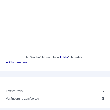
Tag
Woche
1 Monat
6 Mon.
1 Jahr
3 Jahre
Max.
► Chartanalyse
-
-
Letzter Preis
0
Veränderung zum Vortag