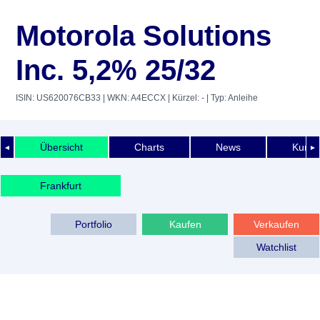
Motorola Solutions
Inc. 5,2% 25/32
ISIN: US620076CB33
| WKN: A4ECCX
| Kürzel: -
| Typ: Anleihe
Übersicht
Charts
News
Kurshi
◄
►
Frankfurt
Portfolio
Kaufen
Verkaufen
Watchlist