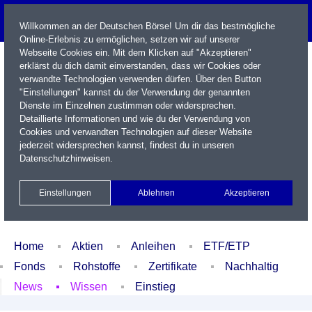
Willkommen an der Deutschen Börse! Um dir das bestmögliche
Online-Erlebnis zu ermöglichen, setzen wir auf unserer
Webseite Cookies ein. Mit dem Klicken auf "Akzeptieren"
erklärst du dich damit einverstanden, dass wir Cookies oder
verwandte Technologien verwenden dürfen. Über den Button
"Einstellungen" kannst du der Verwendung der genannten
Dienste im Einzelnen zustimmen oder widersprechen.
Detaillierte Informationen und wie du der Verwendung von
Cookies und verwandten Technologien auf dieser Website
Name / WKN / ISIN / Kürzel
jederzeit widersprechen kannst, findest du in unseren
Datenschutzhinweisen
.
Newsletter
Kontakt
English
Einstellungen
Ablehnen
Akzeptieren
Xetra Realtime
Watchlist
Portfolio
Login
Home
Aktien
Anleihen
ETF/ETP
Fonds
Rohstoffe
Zertifikate
Nachhaltig
News
Wissen
Einstieg