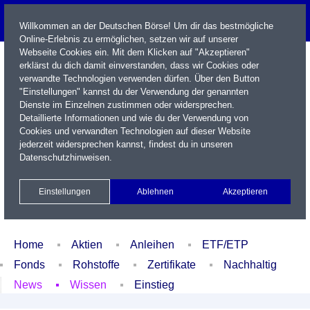
Willkommen an der Deutschen Börse! Um dir das bestmögliche
Online-Erlebnis zu ermöglichen, setzen wir auf unserer
Webseite Cookies ein. Mit dem Klicken auf "Akzeptieren"
erklärst du dich damit einverstanden, dass wir Cookies oder
verwandte Technologien verwenden dürfen. Über den Button
"Einstellungen" kannst du der Verwendung der genannten
Dienste im Einzelnen zustimmen oder widersprechen.
Detaillierte Informationen und wie du der Verwendung von
Cookies und verwandten Technologien auf dieser Website
Name / WKN / ISIN / Kürzel
jederzeit widersprechen kannst, findest du in unseren
Datenschutzhinweisen
.
Newsletter
Kontakt
English
Einstellungen
Ablehnen
Akzeptieren
Xetra Realtime
Watchlist
Portfolio
Login
Home
Aktien
Anleihen
ETF/ETP
Fonds
Rohstoffe
Zertifikate
Nachhaltig
News
Wissen
Einstieg