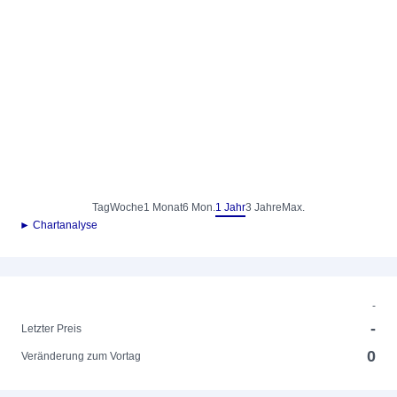
Tag
Woche
1 Monat
6 Mon.
1 Jahr
3 Jahre
Max.
► Chartanalyse
-
-
Letzter Preis
0
Veränderung zum Vortag