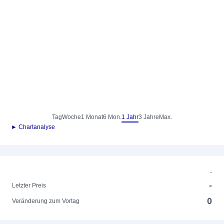
Tag
Woche
1 Monat
6 Mon.
1 Jahr
3 Jahre
Max.
► Chartanalyse
-
-
Letzter Preis
0
Veränderung zum Vortag