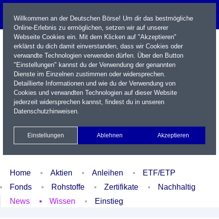
Willkommen an der Deutschen Börse! Um dir das bestmögliche
Online-Erlebnis zu ermöglichen, setzen wir auf unserer
Webseite Cookies ein. Mit dem Klicken auf "Akzeptieren"
erklärst du dich damit einverstanden, dass wir Cookies oder
verwandte Technologien verwenden dürfen. Über den Button
"Einstellungen" kannst du der Verwendung der genannten
Dienste im Einzelnen zustimmen oder widersprechen.
Detaillierte Informationen und wie du der Verwendung von
Cookies und verwandten Technologien auf dieser Website
Name / WKN / ISIN / Kürzel
jederzeit widersprechen kannst, findest du in unseren
Datenschutzhinweisen
.
Newsletter
Kontakt
English
Einstellungen
Ablehnen
Akzeptieren
Xetra Realtime
Watchlist
Portfolio
Login
Home
Aktien
Anleihen
ETF/ETP
Fonds
Rohstoffe
Zertifikate
Nachhaltig
News
Wissen
Einstieg