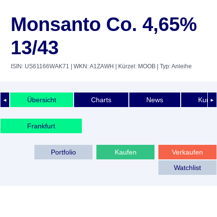
Monsanto Co. 4,65%
13/43
ISIN: US61166WAK71
| WKN: A1ZAWH
| Kürzel: MOOB
| Typ: Anleihe
Übersicht
Charts
News
Kurshi
◄
►
Frankfurt
Portfolio
Kaufen
Verkaufen
Watchlist