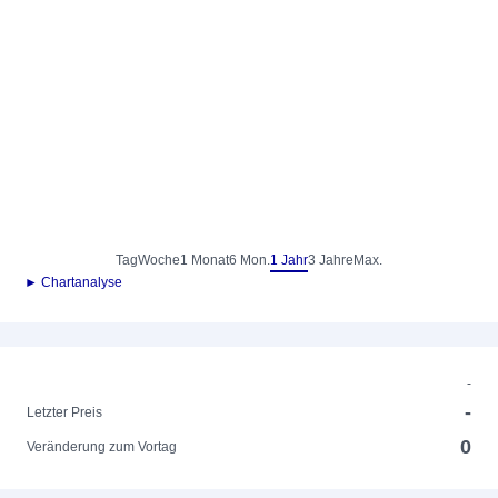
Tag
Woche
1 Monat
6 Mon.
1 Jahr
3 Jahre
Max.
► Chartanalyse
-
-
Letzter Preis
0
Veränderung zum Vortag