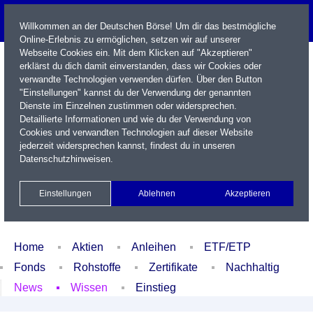
Willkommen an der Deutschen Börse! Um dir das bestmögliche
Online-Erlebnis zu ermöglichen, setzen wir auf unserer
Webseite Cookies ein. Mit dem Klicken auf "Akzeptieren"
erklärst du dich damit einverstanden, dass wir Cookies oder
verwandte Technologien verwenden dürfen. Über den Button
"Einstellungen" kannst du der Verwendung der genannten
Dienste im Einzelnen zustimmen oder widersprechen.
Detaillierte Informationen und wie du der Verwendung von
Cookies und verwandten Technologien auf dieser Website
Name / WKN / ISIN / Kürzel
jederzeit widersprechen kannst, findest du in unseren
Datenschutzhinweisen
.
Newsletter
Kontakt
English
Einstellungen
Ablehnen
Akzeptieren
Xetra Realtime
Watchlist
Portfolio
Login
Home
Aktien
Anleihen
ETF/ETP
Fonds
Rohstoffe
Zertifikate
Nachhaltig
News
Wissen
Einstieg