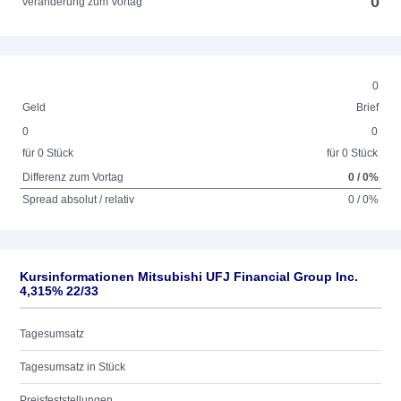
0
Veränderung zum Vortag
0
Geld
Brief
0
0
für 0 Stück
für 0 Stück
Differenz zum Vortag
0 / 0%
Spread absolut / relativ
0 / 0%
Kursinformationen Mitsubishi UFJ Financial Group Inc.
4,315% 22/33
Tagesumsatz
Tagesumsatz in Stück
Preisfeststellungen