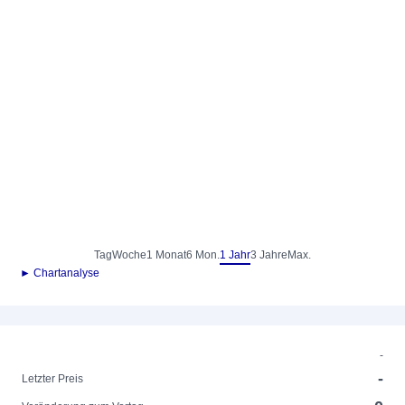
Tag
Woche
1 Monat
6 Mon.
1 Jahr
3 Jahre
Max.
► Chartanalyse
-
-
Letzter Preis