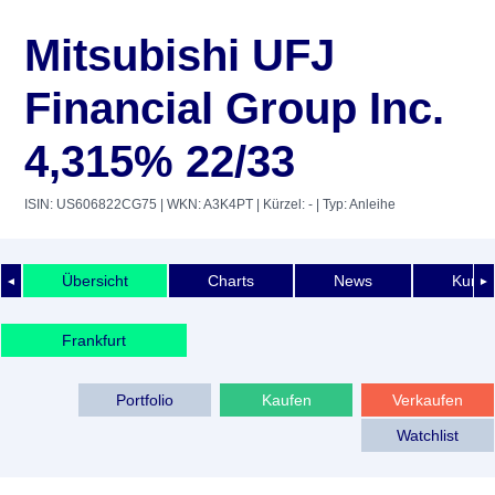
Mitsubishi UFJ
Financial Group Inc.
4,315% 22/33
ISIN: US606822CG75
| WKN: A3K4PT
| Kürzel: -
| Typ: Anleihe
Übersicht
Charts
News
Kurshi
◄
►
Frankfurt
Portfolio
Kaufen
Verkaufen
Watchlist