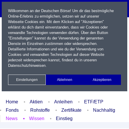
Willkommen an der Deutschen Börse! Um dir das bestmögliche
Online-Erlebnis zu ermöglichen, setzen wir auf unserer
Webseite Cookies ein. Mit dem Klicken auf "Akzeptieren"
erklärst du dich damit einverstanden, dass wir Cookies oder
verwandte Technologien verwenden dürfen. Über den Button
"Einstellungen" kannst du der Verwendung der genannten
Dienste im Einzelnen zustimmen oder widersprechen.
Detaillierte Informationen und wie du der Verwendung von
Cookies und verwandten Technologien auf dieser Website
Name / WKN / ISIN / Kürzel
jederzeit widersprechen kannst, findest du in unseren
Datenschutzhinweisen
.
Newsletter
Kontakt
English
Einstellungen
Ablehnen
Akzeptieren
Xetra Realtime
Watchlist
Portfolio
Login
Home
Aktien
Anleihen
ETF/ETP
Fonds
Rohstoffe
Zertifikate
Nachhaltig
News
Wissen
Einstieg