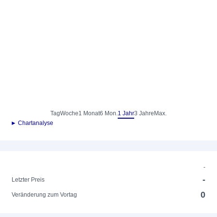
Tag
Woche
1 Monat
6 Mon.
1 Jahr
3 Jahre
Max.
► Chartanalyse
-
-
Letzter Preis
0
Veränderung zum Vortag