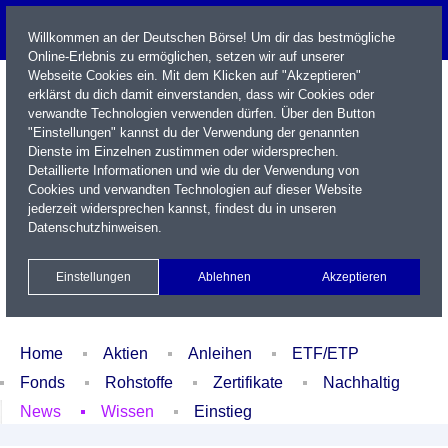
Willkommen an der Deutschen Börse! Um dir das bestmögliche
Online-Erlebnis zu ermöglichen, setzen wir auf unserer
Webseite Cookies ein. Mit dem Klicken auf "Akzeptieren"
erklärst du dich damit einverstanden, dass wir Cookies oder
verwandte Technologien verwenden dürfen. Über den Button
"Einstellungen" kannst du der Verwendung der genannten
Dienste im Einzelnen zustimmen oder widersprechen.
Detaillierte Informationen und wie du der Verwendung von
Cookies und verwandten Technologien auf dieser Website
Name / WKN / ISIN / Kürzel
jederzeit widersprechen kannst, findest du in unseren
Datenschutzhinweisen
.
Newsletter
Kontakt
English
Einstellungen
Ablehnen
Akzeptieren
Xetra Realtime
Watchlist
Portfolio
Login
Home
Aktien
Anleihen
ETF/ETP
Fonds
Rohstoffe
Zertifikate
Nachhaltig
News
Wissen
Einstieg