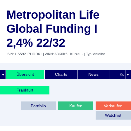
Metropolitan Life
Global Funding I
2,4% 22/32
ISIN: US59217HDD61
| WKN: A3K0K5
| Kürzel: -
| Typ: Anleihe
Übersicht
Charts
News
Kurshi
◄
►
Frankfurt
Portfolio
Kaufen
Verkaufen
Watchlist