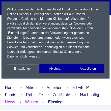
Willkommen an der Deutschen Börse! Um dir das bestmögliche
Online-Erlebnis zu ermöglichen, setzen wir auf unserer
Webseite Cookies ein. Mit dem Klicken auf "Akzeptieren"
erklärst du dich damit einverstanden, dass wir Cookies oder
verwandte Technologien verwenden dürfen. Über den Button
"Einstellungen" kannst du der Verwendung der genannten
Dienste im Einzelnen zustimmen oder widersprechen.
Detaillierte Informationen und wie du der Verwendung von
Cookies und verwandten Technologien auf dieser Website
Name / WKN / ISIN / Kürzel
jederzeit widersprechen kannst, findest du in unseren
Datenschutzhinweisen
.
Newsletter
Kontakt
English
Einstellungen
Ablehnen
Akzeptieren
Xetra Realtime
Watchlist
Portfolio
Login
Home
Aktien
Anleihen
ETF/ETP
Fonds
Rohstoffe
Zertifikate
Nachhaltig
News
Wissen
Einstieg