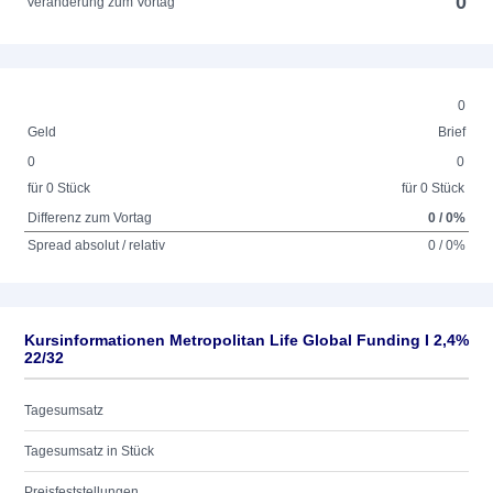
0
Veränderung zum Vortag
0
Geld
Brief
0
0
für 0 Stück
für 0 Stück
Differenz zum Vortag
0 / 0%
Spread absolut / relativ
0 / 0%
Kursinformationen Metropolitan Life Global Funding I 2,4%
22/32
Tagesumsatz
Tagesumsatz in Stück
Preisfeststellungen