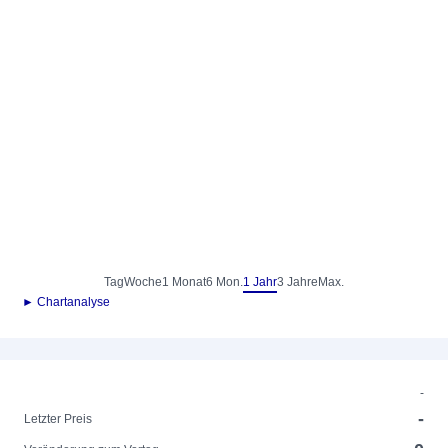
Tag
Woche
1 Monat
6 Mon.
1 Jahr
3 Jahre
Max.
► Chartanalyse
-
-
Letzter Preis