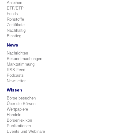
Anleihen
ETF/ETP
Fonds
Rohstoffe
Zertifikate
Nachhaltig
Einstieg
News
Nachrichten
Bekanntmachungen
Marktstimmung
RSS-Feed
Podcasts
Newsletter
Wissen
Börse besuchen
Über die Börsen
Wertpapiere
Handeln
Börsenlexikon
Publikationen
Events und Webinare