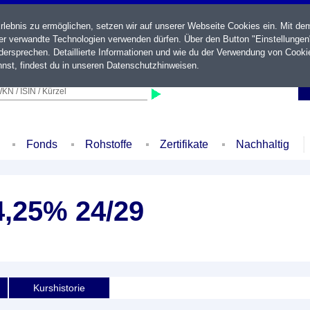
ebnis zu ermöglichen, setzen wir auf unserer Webseite Cookies ein. Mit de
der verwandte Technologien verwenden dürfen. Über den Button "Einstellungen
ersprechen. Detaillierte Informationen und wie du der Verwendung von Cooki
nst, findest du in unseren
Datenschutzhinweisen
.
KN / ISIN / Kürzel
Fonds
Rohstoffe
Zertifikate
Nachhaltig
,25% 24/29
Kurshistorie