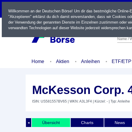
LIVE
Willkommen an der Deutschen Börse! Um dir das bestmögliche Online-Erl
"Akzeptieren" erklärst du dich damit einverstanden, dass wir Cookies o
der Verwendung der genannten Dienste im Einzelnen zustimmen oder wid
verwandten Technologien auf dieser Website jederzeit widersprechen kan
Name / W
Home
Aktien
Anleihen
ETF/ETP
McKesson Corp. 4
ISIN: US581557BV65
| WKN: A3L3F4
| Kürzel: -
| Typ: Anleihe
Übersicht
Charts
News
◄