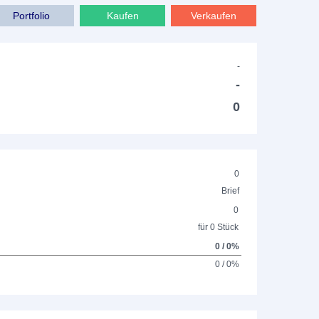
Portfolio
Kaufen
Verkaufen
-
-
0
0
Brief
0
für 0 Stück
0 / 0%
0 / 0%