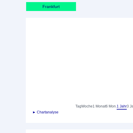
Frankfurt
Tag
Woche
1 Monat
6 Mon.
1 Jahr
3 J
► Chartanalyse