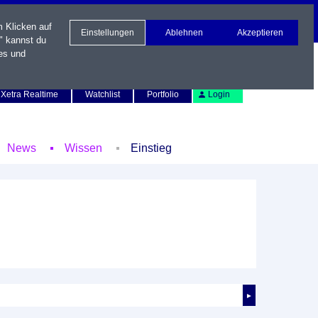
m Klicken auf
Einstellungen
Ablehnen
Akzeptieren
" kannst du
es und
Newsletter
Kontakt
English
Xetra Realtime
Watchlist
Portfolio
Login
News
Wissen
Einstieg
►