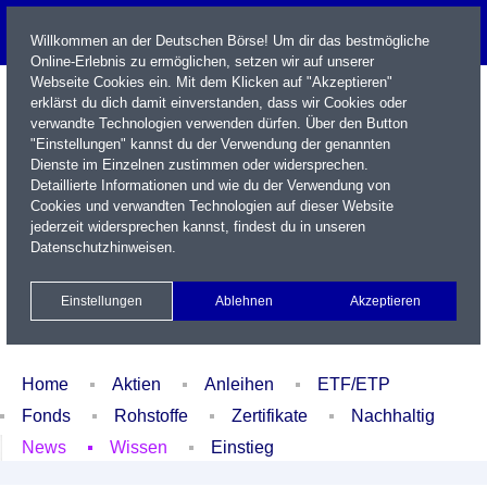
Willkommen an der Deutschen Börse! Um dir das bestmögliche
Online-Erlebnis zu ermöglichen, setzen wir auf unserer
Webseite Cookies ein. Mit dem Klicken auf "Akzeptieren"
erklärst du dich damit einverstanden, dass wir Cookies oder
verwandte Technologien verwenden dürfen. Über den Button
"Einstellungen" kannst du der Verwendung der genannten
Dienste im Einzelnen zustimmen oder widersprechen.
Detaillierte Informationen und wie du der Verwendung von
Cookies und verwandten Technologien auf dieser Website
Name / WKN / ISIN / Kürzel
jederzeit widersprechen kannst, findest du in unseren
Datenschutzhinweisen
.
Newsletter
Kontakt
English
Einstellungen
Ablehnen
Akzeptieren
Xetra Realtime
Watchlist
Portfolio
Login
Home
Aktien
Anleihen
ETF/ETP
Fonds
Rohstoffe
Zertifikate
Nachhaltig
News
Wissen
Einstieg