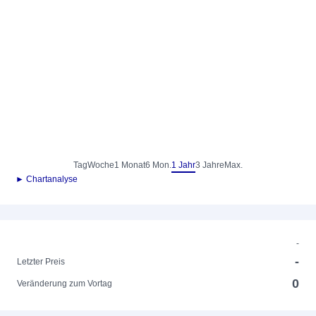
Tag
Woche
1 Monat
6 Mon.
1 Jahr
3 Jahre
Max.
► Chartanalyse
-
-
Letzter Preis
0
Veränderung zum Vortag