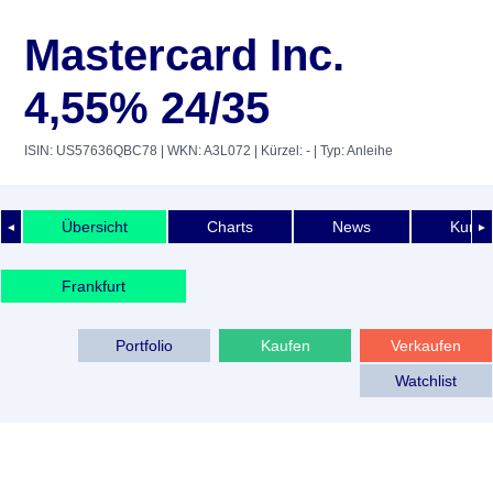
Mastercard Inc.
4,55% 24/35
ISIN: US57636QBC78
| WKN: A3L072
| Kürzel: -
| Typ: Anleihe
Übersicht
Charts
News
Kurshi
◄
►
Frankfurt
Portfolio
Kaufen
Verkaufen
Watchlist