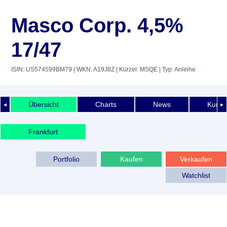
Masco Corp. 4,5%
17/47
ISIN: US574599BM79
| WKN: A19J8Z
| Kürzel: MSQE
| Typ: Anleihe
Übersicht
Charts
News
Kurshi
◄
►
Frankfurt
Portfolio
Kaufen
Verkaufen
Watchlist