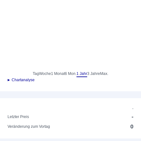
Tag
Woche
1 Monat
6 Mon.
1 Jahr
3 Jahre
Max.
► Chartanalyse
-
-
Letzter Preis
0
Veränderung zum Vortag