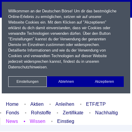
Willkommen an der Deutschen Börse! Um dir das bestmögliche
Online-Erlebnis zu ermöglichen, setzen wir auf unserer
Webseite Cookies ein. Mit dem Klicken auf "Akzeptieren"
erklärst du dich damit einverstanden, dass wir Cookies oder
verwandte Technologien verwenden dürfen. Über den Button
"Einstellungen" kannst du der Verwendung der genannten
Dienste im Einzelnen zustimmen oder widersprechen.
Detaillierte Informationen und wie du der Verwendung von
Cookies und verwandten Technologien auf dieser Website
Name / WKN / ISIN / Kürzel
jederzeit widersprechen kannst, findest du in unseren
Datenschutzhinweisen
.
Newsletter
Kontakt
English
Einstellungen
Ablehnen
Akzeptieren
Xetra Realtime
Watchlist
Portfolio
Login
Home
Aktien
Anleihen
ETF/ETP
Fonds
Rohstoffe
Zertifikate
Nachhaltig
News
Wissen
Einstieg