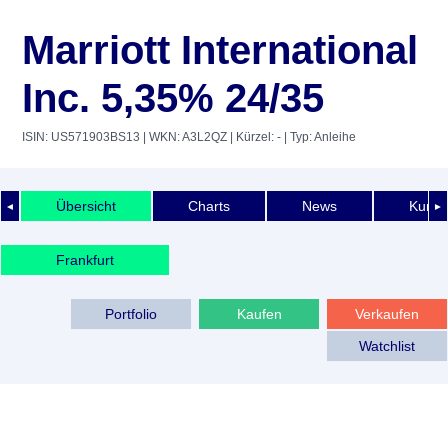
Marriott International
Inc. 5,35% 24/35
ISIN: US571903BS13
| WKN: A3L2QZ
| Kürzel: -
| Typ: Anleihe
Übersicht
Charts
News
Kurshi
◄
►
Frankfurt
Portfolio
Kaufen
Verkaufen
Watchlist