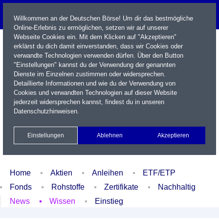
Willkommen an der Deutschen Börse! Um dir das bestmögliche
Online-Erlebnis zu ermöglichen, setzen wir auf unserer
Webseite Cookies ein. Mit dem Klicken auf "Akzeptieren"
erklärst du dich damit einverstanden, dass wir Cookies oder
verwandte Technologien verwenden dürfen. Über den Button
"Einstellungen" kannst du der Verwendung der genannten
Dienste im Einzelnen zustimmen oder widersprechen.
Detaillierte Informationen und wie du der Verwendung von
Cookies und verwandten Technologien auf dieser Website
Name / WKN / ISIN / Kürzel
jederzeit widersprechen kannst, findest du in unseren
Datenschutzhinweisen
.
Newsletter
Kontakt
English
Einstellungen
Ablehnen
Akzeptieren
Xetra Realtime
Watchlist
Portfolio
Login
Home
Aktien
Anleihen
ETF/ETP
Fonds
Rohstoffe
Zertifikate
Nachhaltig
News
Wissen
Einstieg