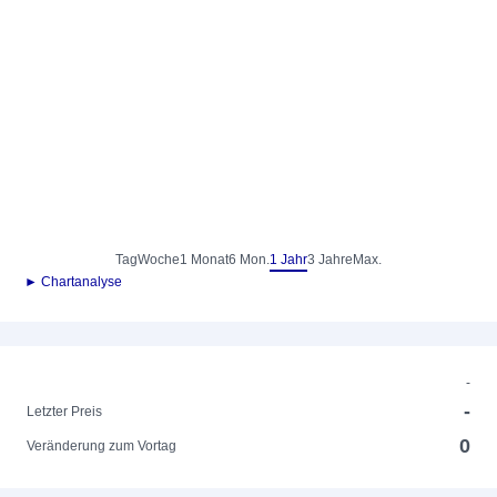
Tag
Woche
1 Monat
6 Mon.
1 Jahr
3 Jahre
Max.
► Chartanalyse
-
-
Letzter Preis
0
Veränderung zum Vortag