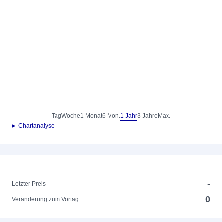
Tag
Woche
1 Monat
6 Mon.
1 Jahr
3 Jahre
Max.
► Chartanalyse
-
-
Letzter Preis
0
Veränderung zum Vortag