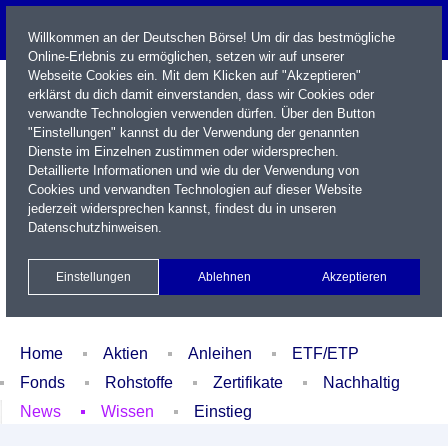
Willkommen an der Deutschen Börse! Um dir das bestmögliche
Online-Erlebnis zu ermöglichen, setzen wir auf unserer
Webseite Cookies ein. Mit dem Klicken auf "Akzeptieren"
erklärst du dich damit einverstanden, dass wir Cookies oder
verwandte Technologien verwenden dürfen. Über den Button
"Einstellungen" kannst du der Verwendung der genannten
Dienste im Einzelnen zustimmen oder widersprechen.
Detaillierte Informationen und wie du der Verwendung von
Cookies und verwandten Technologien auf dieser Website
Name / WKN / ISIN / Kürzel
jederzeit widersprechen kannst, findest du in unseren
Datenschutzhinweisen
.
Newsletter
Kontakt
English
Einstellungen
Ablehnen
Akzeptieren
Xetra Realtime
Watchlist
Portfolio
Login
Home
Aktien
Anleihen
ETF/ETP
Fonds
Rohstoffe
Zertifikate
Nachhaltig
News
Wissen
Einstieg