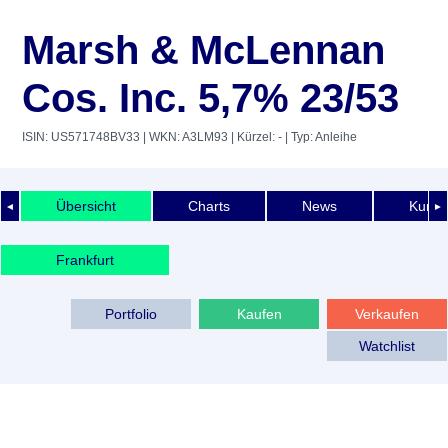
Marsh & McLennan
Cos. Inc. 5,7% 23/53
ISIN: US571748BV33
| WKN: A3LM93
| Kürzel: -
| Typ: Anleihe
Übersicht
Charts
News
Kurshi
◄
►
Frankfurt
Portfolio
Kaufen
Verkaufen
Watchlist