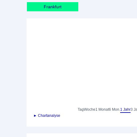
Frankfurt
Tag
Woche
1 Monat
6 Mon.
1 Jahr
3 J
► Chartanalyse