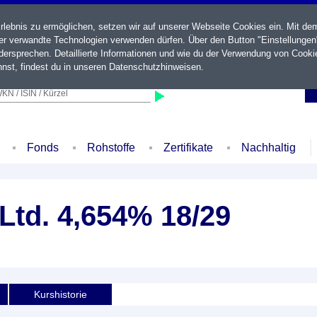
ebnis zu ermöglichen, setzen wir auf unserer Webseite Cookies ein. Mit de
der verwandte Technologien verwenden dürfen. Über den Button "Einstellungen
ersprechen. Detaillierte Informationen und wie du der Verwendung von Cooki
nst, findest du in unseren
Datenschutzhinweisen
.
KN / ISIN / Kürzel
Fonds
Rohstoffe
Zertifikate
Nachhaltig
Ltd. 4,654% 18/29
Kurshistorie