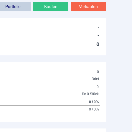
Portfolio
Kaufen
Verkaufen
-
-
0
0
Brief
0
für 0 Stück
0 / 0%
0 / 0%