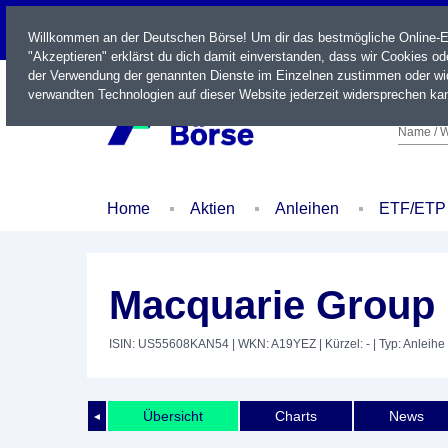
LIVE
Willkommen an der Deutschen Börse! Um dir das bestmögliche Online-Erl
"Akzeptieren" erklärst du dich damit einverstanden, dass wir Cookies o
der Verwendung der genannten Dienste im Einzelnen zustimmen oder wid
verwandten Technologien auf dieser Website jederzeit widersprechen kan
Name / W
Home
Aktien
Anleihen
ETF/ETP
Macquarie Group 
ISIN: US55608KAN54
| WKN: A19YEZ
| Kürzel: -
| Typ: Anleihe
Übersicht
Charts
News
◄