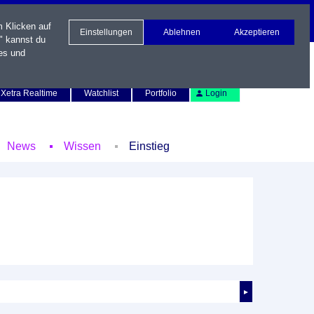
m Klicken auf
Einstellungen
Ablehnen
Akzeptieren
" kannst du
es und
Newsletter
Kontakt
English
Xetra Realtime
Watchlist
Portfolio
Login
News
Wissen
Einstieg
►