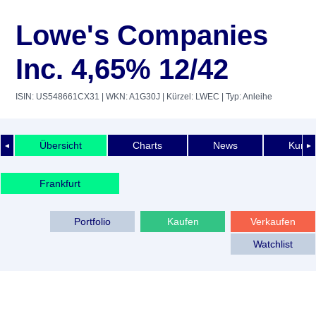
Lowe's Companies
Inc. 4,65% 12/42
ISIN: US548661CX31
| WKN: A1G30J
| Kürzel: LWEC
| Typ: Anleihe
Übersicht
Charts
News
Kurshi
◄
►
Frankfurt
Portfolio
Kaufen
Verkaufen
Watchlist