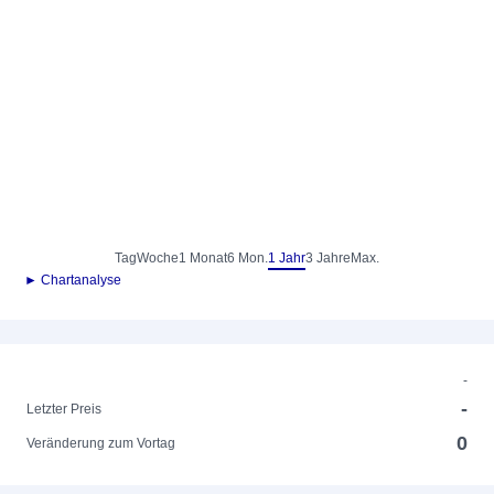
Tag
Woche
1 Monat
6 Mon.
1 Jahr
3 Jahre
Max.
► Chartanalyse
-
-
Letzter Preis
0
Veränderung zum Vortag