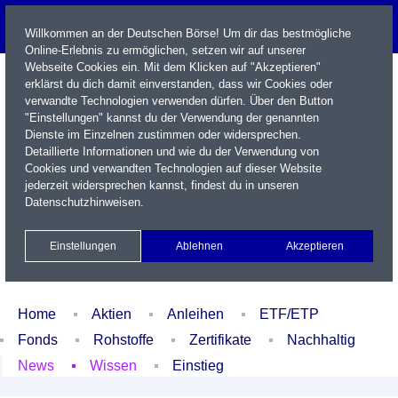
Willkommen an der Deutschen Börse! Um dir das bestmögliche
Online-Erlebnis zu ermöglichen, setzen wir auf unserer
Webseite Cookies ein. Mit dem Klicken auf "Akzeptieren"
erklärst du dich damit einverstanden, dass wir Cookies oder
verwandte Technologien verwenden dürfen. Über den Button
"Einstellungen" kannst du der Verwendung der genannten
Dienste im Einzelnen zustimmen oder widersprechen.
Detaillierte Informationen und wie du der Verwendung von
Cookies und verwandten Technologien auf dieser Website
Name / WKN / ISIN / Kürzel
jederzeit widersprechen kannst, findest du in unseren
Datenschutzhinweisen
.
Newsletter
Kontakt
English
Einstellungen
Ablehnen
Akzeptieren
Xetra Realtime
Watchlist
Portfolio
Login
Home
Aktien
Anleihen
ETF/ETP
Fonds
Rohstoffe
Zertifikate
Nachhaltig
News
Wissen
Einstieg