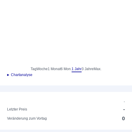
Tag
Woche
1 Monat
6 Mon.
1 Jahr
3 Jahre
Max.
► Chartanalyse
-
-
Letzter Preis
0
Veränderung zum Vortag