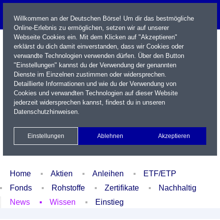
Willkommen an der Deutschen Börse! Um dir das bestmögliche
Online-Erlebnis zu ermöglichen, setzen wir auf unserer
Webseite Cookies ein. Mit dem Klicken auf "Akzeptieren"
erklärst du dich damit einverstanden, dass wir Cookies oder
verwandte Technologien verwenden dürfen. Über den Button
"Einstellungen" kannst du der Verwendung der genannten
Dienste im Einzelnen zustimmen oder widersprechen.
Detaillierte Informationen und wie du der Verwendung von
Cookies und verwandten Technologien auf dieser Website
Name / WKN / ISIN / Kürzel
jederzeit widersprechen kannst, findest du in unseren
Datenschutzhinweisen
.
Newsletter
Kontakt
English
Einstellungen
Ablehnen
Akzeptieren
Xetra Realtime
Watchlist
Portfolio
Login
Home
Aktien
Anleihen
ETF/ETP
Fonds
Rohstoffe
Zertifikate
Nachhaltig
News
Wissen
Einstieg