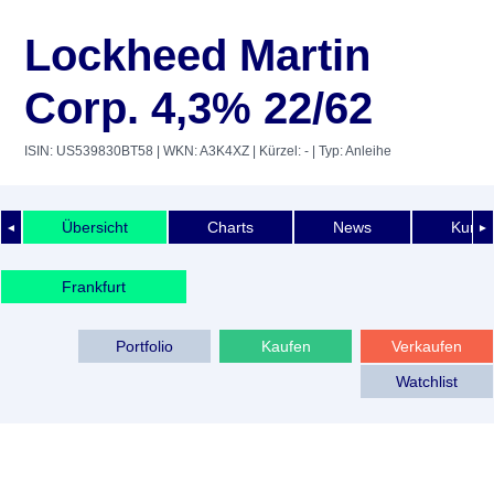
Lockheed Martin
Corp. 4,3% 22/62
ISIN: US539830BT58
| WKN: A3K4XZ
| Kürzel: -
| Typ: Anleihe
Übersicht
Charts
News
Kurshi
◄
►
Frankfurt
Portfolio
Kaufen
Verkaufen
Watchlist